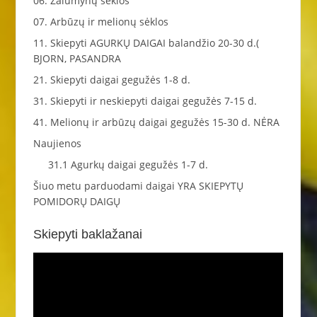
06. Žalumynų sėklos
07. Arbūzų ir melionų sėklos
11. Skiepyti AGURKŲ DAIGAI balandžio 20-30 d.(
BJORN, PASANDRA
21. Skiepyti daigai gegužės 1-8 d.
31. Skiepyti ir neskiepyti daigai gegužės 7-15 d.
41. Melionų ir arbūzų daigai gegužės 15-30 d. NĖRA
Naujienos
31.1 Agurkų daigai gegužės 1-7 d.
Šiuo metu parduodami daigai YRA SKIEPYTŲ
POMIDORŲ DAIGŲ
Skiepyti baklažanai
Video
grotuvas