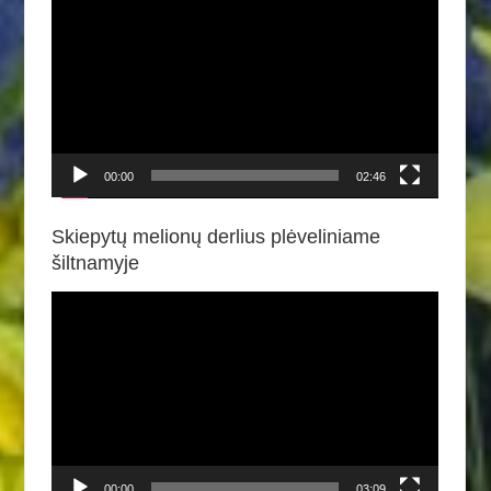
grotuvas
00:00
02:46
Skiepytų melionų derlius plėveliniame
šiltnamyje
Video
grotuvas
00:00
03:09