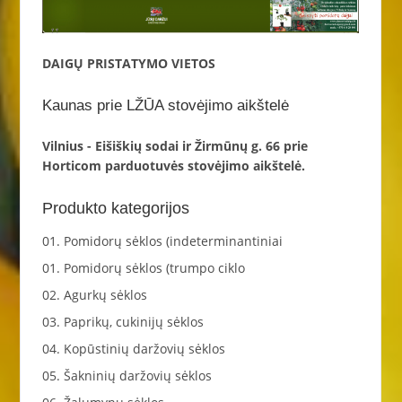
DAIGŲ PRISTATYMO VIETOS
Kaunas prie LŽŪA stovėjimo aikštelė
Vilnius - Eišiškių sodai ir Žirmūnų g. 66 prie
Horticom parduotuvės stovėjimo aikštelė.
Produkto kategorijos
01. Pomidorų sėklos (indeterminantiniai
01. Pomidorų sėklos (trumpo ciklo
02. Agurkų sėklos
03. Paprikų, cukinijų sėklos
04. Kopūstinių daržovių sėklos
05. Šakninių daržovių sėklos