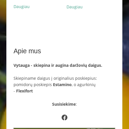
Daugiau
Daugiau
Apie mus
Vytauga - skiepina ir augina daržovių daigus.
Skiepiname daigus į originalius poskiepius:
pomidorų poskiepis
Estamino
, o agurkinių
-
Flexifort
Susisiekime
:
Facebook