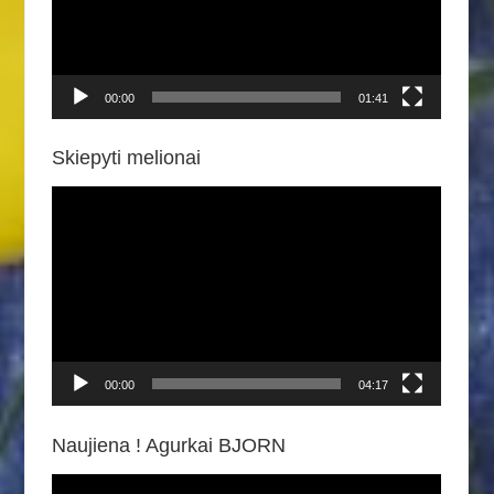
00:00
01:41
Skiepyti melionai
Video
grotuvas
00:00
04:17
Naujiena ! Agurkai BJORN
Video