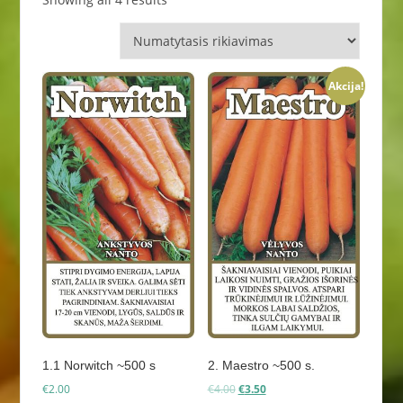
Akcija!
1.1 Norwitch ~500 s
2. Maestro ~500 s.
Original
Current
€
2.00
€
4.00
€
3.50