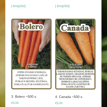
price
price
was:
is:
Į krepšelį
Į krepšelį
€4.00.
€3.50.
3. Bolero ~500 s.
4. Canada ~500 s.
€
0.00
€
0.00