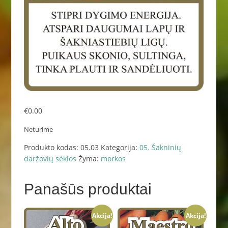
€
0.00
Neturime
Produkto kodas:
05.03
Kategorija:
05. Šakninių
daržovių sėklos
Žyma:
morkos
Panašūs produktai
Akcija!
Akcija!