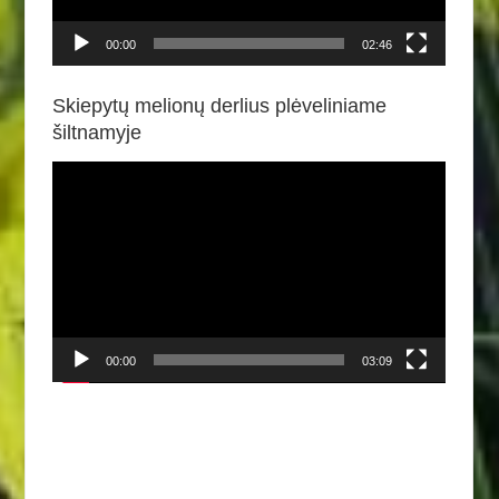
00:00
02:46
Skiepytų melionų derlius plėveliniame
šiltnamyje
Video
grotuvas
00:00
03:09