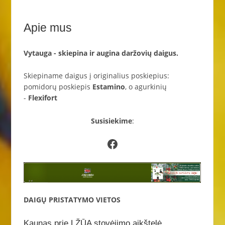
Apie mus
Vytauga - skiepina ir augina daržovių daigus.
Skiepiname daigus į originalius poskiepius:
pomidorų poskiepis
Estamino
, o agurkinių
-
Flexifort
Susisiekime
:
Facebook
DAIGŲ PRISTATYMO VIETOS
Kaunas prie LŽŪA stovėjimo aikštelė