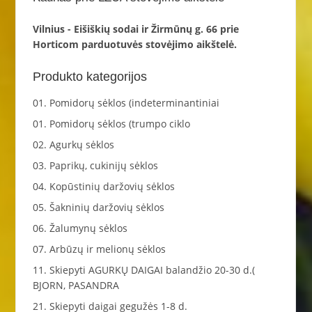
Vilnius - Eišiškių sodai ir Žirmūnų g. 66 prie
Horticom parduotuvės stovėjimo aikštelė.
Produkto kategorijos
01. Pomidorų sėklos (indeterminantiniai
01. Pomidorų sėklos (trumpo ciklo
02. Agurkų sėklos
03. Paprikų, cukinijų sėklos
04. Kopūstinių daržovių sėklos
05. Šakninių daržovių sėklos
06. Žalumynų sėklos
07. Arbūzų ir melionų sėklos
11. Skiepyti AGURKŲ DAIGAI balandžio 20-30 d.(
BJORN, PASANDRA
21. Skiepyti daigai gegužės 1-8 d.