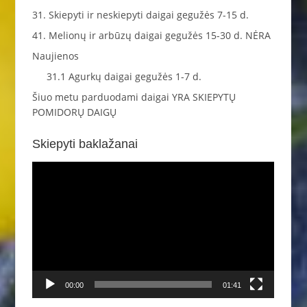
31. Skiepyti ir neskiepyti daigai gegužės 7-15 d.
41. Melionų ir arbūzų daigai gegužės 15-30 d. NĖRA
Naujienos
31.1 Agurkų daigai gegužės 1-7 d.
Šiuo metu parduodami daigai YRA SKIEPYTŲ
POMIDORŲ DAIGŲ
Skiepyti baklažanai
Video
grotuvas
00:00
01:41