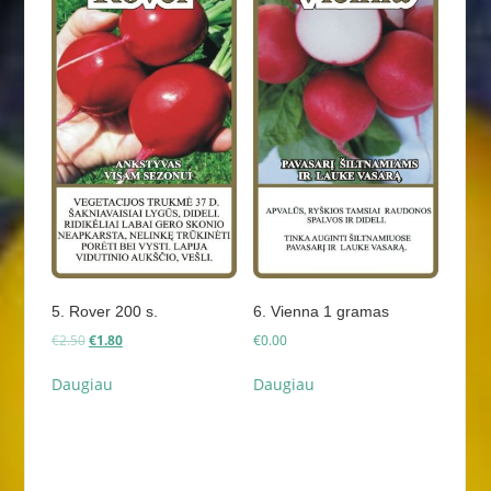
5. Rover 200 s.
6. Vienna 1 gramas
Original
Current
€
2.50
€
1.80
€
0.00
price
price
was:
is:
Daugiau
Daugiau
€2.50.
€1.80.