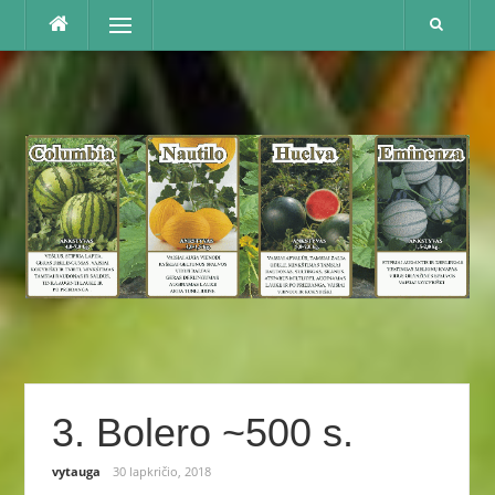
Praleisti
Menu
3. Bolero ~500 s.
vytauga
30 lapkričio, 2018