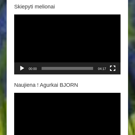
Skiepyti melionai
Video
grotuvas
00:00
04:17
Naujiena ! Agurkai BJORN
Video
grotuvas