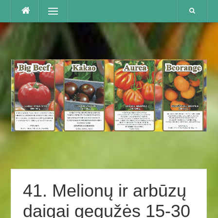
Praleisti
Menu
41. Melionų ir arbūzų
daigai gegužės 15-30