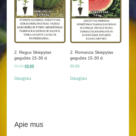
2. Regus Skiepytas
2. Romanza Skiepytas
gegužės 15-30 d.
gegužės 15-30 d.
Original
Current
€
5.00
€
0.00
€
0.00
price
price
was:
is:
Daugiau
Daugiau
€5.00.
€0.00.
Apie mus