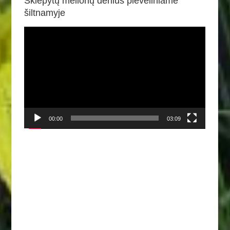
Skiepytų melionų derlius plėveliniame
šiltnamyje
Video
grotuvas
00:00
03:09