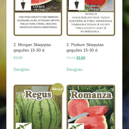
2. Morgan Skiepytas
2. Podium Skiepytas
gegužės 15-30 d.
gegužės 15-30 d.
Original
Current
€
0.00
€
5.00
€
0.00
price
price
was:
is:
Daugiau
Daugiau
€5.00.
€0.00.
Akcija!