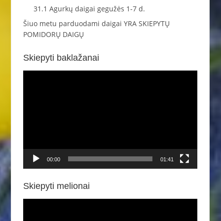
31.1 Agurkų daigai gegužės 1-7 d.
Šiuo metu parduodami daigai YRA SKIEPYTŲ
POMIDORŲ DAIGŲ
Skiepyti baklažanai
Video
grotuvas
00:00
01:41
Skiepyti melionai
Video
grotuvas