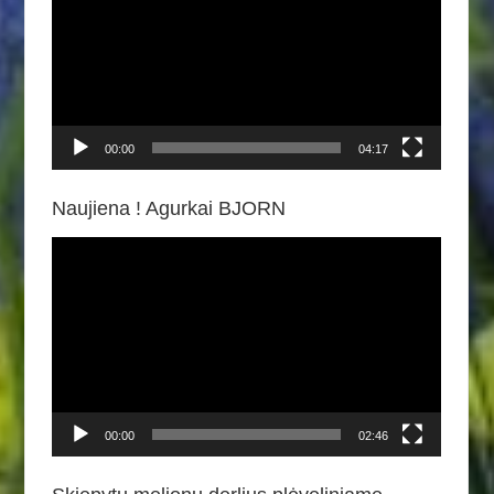
00:00
04:17
Naujiena ! Agurkai BJORN
Video
grotuvas
00:00
02:46