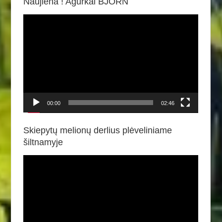
Naujiena ! Agurkai BJORN
Video
grotuvas
00:00
02:46
Skiepytų melionų derlius plėveliniame
šiltnamyje
Video
grotuvas