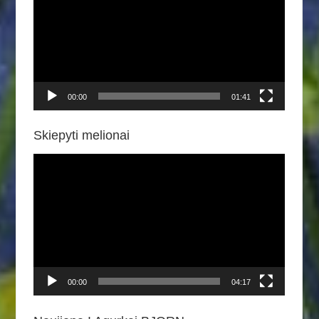
00:00
01:41
Skiepyti melionai
Video
grotuvas
00:00
04:17