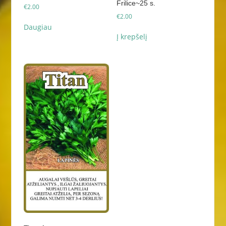
Frilice~25 s.
€
2.00
€
2.00
Daugiau
Į krepšelį