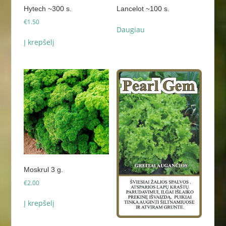
Hytech ~300 s.
Lancelot ~100 s.
€
1.50
Daugiau
Į krepšelį
Moskrul 3 g.
€
2.00
Į krepšelį