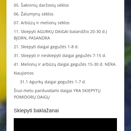
05. Šakninių daržovių sėklos
06. Žalumynų sėklos
07. Arbūzų ir melionų sėklos
11. Skiepyti AGURKŲ DAIGAI balandžio 20-30 d.(
BJORN, PASANDRA
21. Skiepyti daigai gegužės 1-8 d.
31. Skiepyti ir neskiepyti daigai gegužės 7-15 d.
41. Melionų ir arbūzų daigai gegužės 15-30 d. NĖRA
Naujienos
31.1 Agurkų daigai gegužės 1-7 d.
Šiuo metu parduodami daigai YRA SKIEPYTŲ
POMIDORŲ DAIGŲ
Skiepyti baklažanai
Video
grotuvas