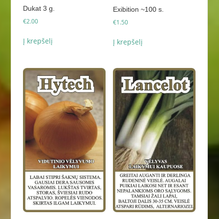
Dukat 3 g.
Exibition ~100 s.
€
2.00
€
1.50
Į krepšelį
Į krepšelį