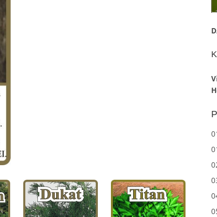
D
K
V
H
P
0
0
0
0
0
0