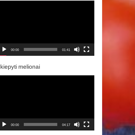
ideo
rotuvas
00:00
01:41
kiepyti melionai
ideo
rotuvas
00:00
04:17