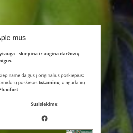
Apie mus
ytauga - skiepina ir augina daržovių
aigus.
kiepiname daigus į originalius poskiepius:
omidorų poskiepis
Estamino
, o agurkinių
Flexifort
Susisiekime
:
Facebook