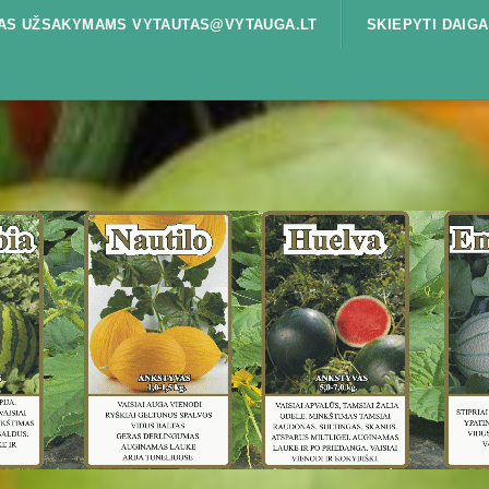
ŠTAS UŽSAKYMAMS VYTAUTAS@VYTAUGA.LT
SKIEPYTI DAIGA