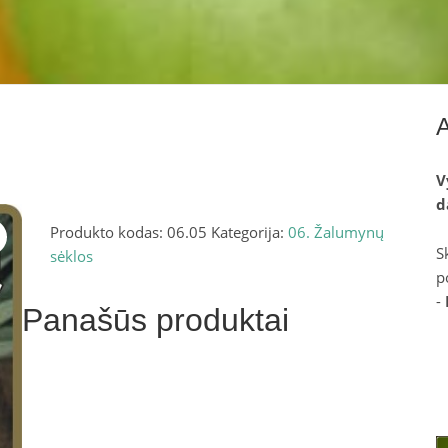
V
d
Produkto kodas:
06.05
Kategorija:
06. Žalumynų
S
sėklos
p
-
Panašūs produktai