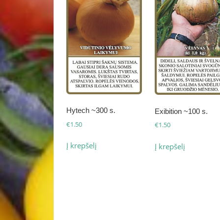
Hytech ~300 s.
Exibition ~100 s.
€
1.50
€
1.50
Į krepšelį
Į krepšelį