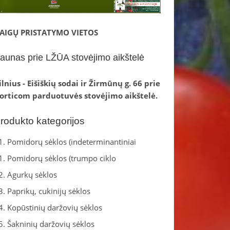
AIGŲ PRISTATYMO VIETOS
aunas prie LŽŪA stovėjimo aikštelė
ilnius - Eišiškių sodai ir Žirmūnų g. 66 prie
orticom parduotuvės stovėjimo aikštelė.
rodukto kategorijos
1. Pomidorų sėklos (indeterminantiniai
1. Pomidorų sėklos (trumpo ciklo
2. Agurkų sėklos
3. Paprikų, cukinijų sėklos
4. Kopūstinių daržovių sėklos
5. Šakninių daržovių sėklos