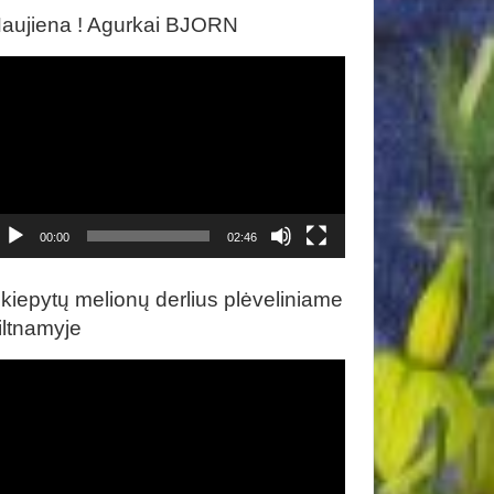
aujiena ! Agurkai BJORN
ideo
rotuvas
00:00
02:46
kiepytų melionų derlius plėveliniame
iltnamyje
ideo
rotuvas