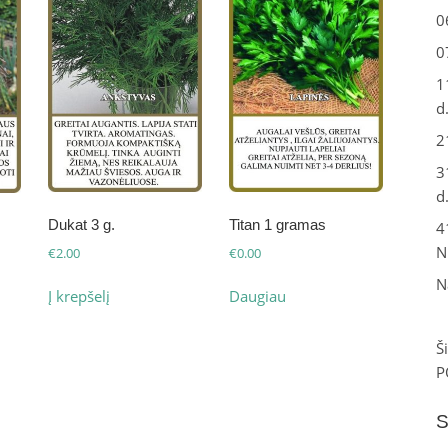
0
0
1
d
2
3
d
Dukat 3 g.
Titan 1 gramas
4
N
€
2.00
€
0.00
N
Į krepšelį
Daugiau
Š
P
S