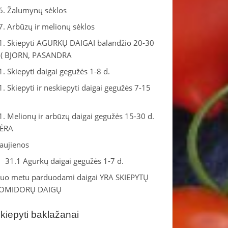
6. Žalumynų sėklos
7. Arbūzų ir melionų sėklos
1. Skiepyti AGURKŲ DAIGAI balandžio 20-30
.( BJORN, PASANDRA
1. Skiepyti daigai gegužės 1-8 d.
1. Skiepyti ir neskiepyti daigai gegužės 7-15
.
1. Melionų ir arbūzų daigai gegužės 15-30 d.
ĖRA
aujienos
31.1 Agurkų daigai gegužės 1-7 d.
iuo metu parduodami daigai YRA SKIEPYTŲ
OMIDORŲ DAIGŲ
kiepyti baklažanai