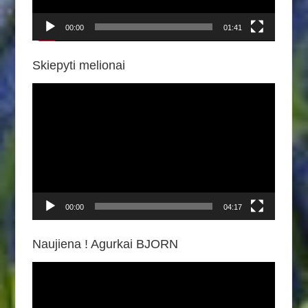
00:00
01:41
Skiepyti melionai
Video
grotuvas
00:00
04:17
Naujiena ! Agurkai BJORN
Video
grotuvas