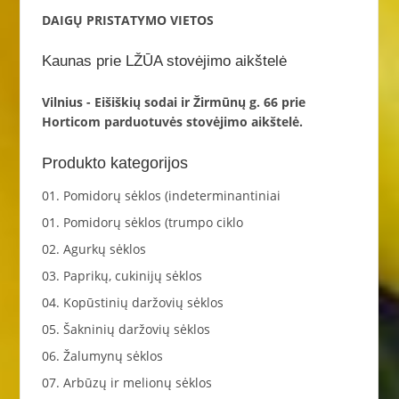
DAIGŲ PRISTATYMO VIETOS
Kaunas prie LŽŪA stovėjimo aikštelė
Vilnius - Eišiškių sodai ir Žirmūnų g. 66 prie
Horticom parduotuvės stovėjimo aikštelė.
Produkto kategorijos
01. Pomidorų sėklos (indeterminantiniai
01. Pomidorų sėklos (trumpo ciklo
02. Agurkų sėklos
03. Paprikų, cukinijų sėklos
04. Kopūstinių daržovių sėklos
05. Šakninių daržovių sėklos
06. Žalumynų sėklos
07. Arbūzų ir melionų sėklos