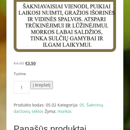
Original
Current
€
4.00
€
3.50
price
price
Turime
was:
is:
€4.00.
€3.50.
produkto
Į krepšelį
kiekis:
2.
Maestro
Produkto kodas:
05.02
Kategorija:
05. Šakninių
~500
daržovių sėklos
Žyma:
morkos
s.
Panašūs produktai