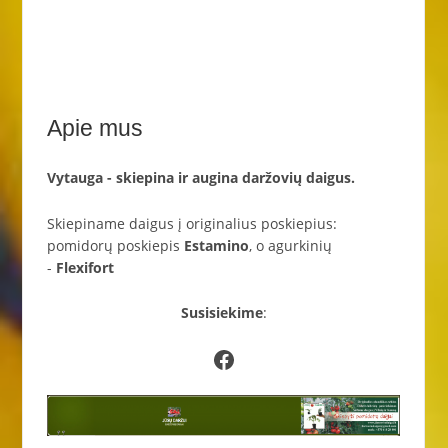
Apie mus
Vytauga - skiepina ir augina daržovių daigus.
Skiepiname daigus į originalius poskiepius:
pomidorų poskiepis
Estamino
, o agurkinių
-
Flexifort
Susisiekime
:
Facebook