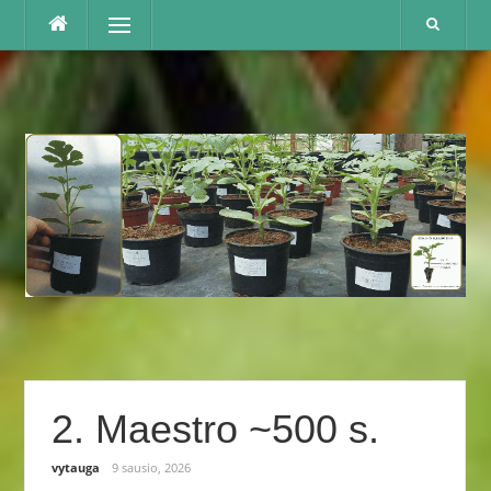
Praleisti
Menu
2. Maestro ~500 s.
vytauga
9 sausio, 2026