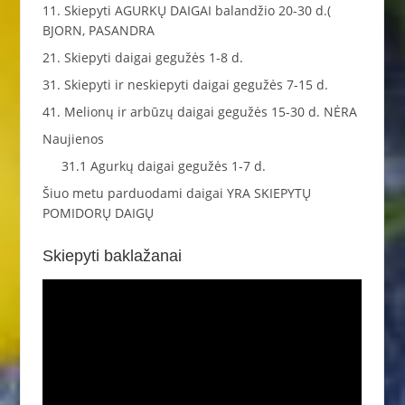
11. Skiepyti AGURKŲ DAIGAI balandžio 20-30 d.(
BJORN, PASANDRA
21. Skiepyti daigai gegužės 1-8 d.
31. Skiepyti ir neskiepyti daigai gegužės 7-15 d.
41. Melionų ir arbūzų daigai gegužės 15-30 d. NĖRA
Naujienos
31.1 Agurkų daigai gegužės 1-7 d.
Šiuo metu parduodami daigai YRA SKIEPYTŲ
POMIDORŲ DAIGŲ
Skiepyti baklažanai
Video
grotuvas