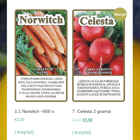
Akcija!
1.1 Norwitch ~500 s
7. Celesta 2 gramai
Original
Current
€
2.00
€
2.00
€
1.50
price
price
was:
is:
Į krepšelį
Į krepšelį
€2.00.
€1.50.