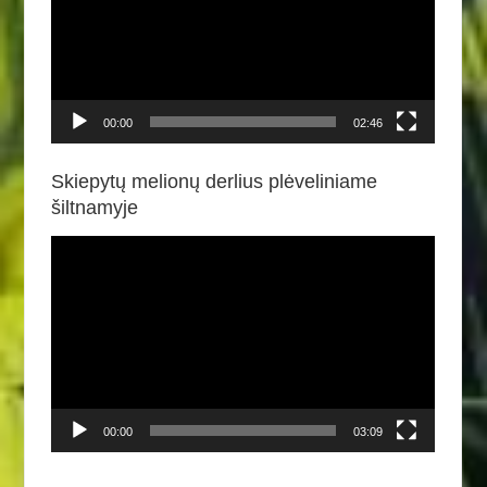
00:00
02:46
Skiepytų melionų derlius plėveliniame
šiltnamyje
Video
grotuvas
00:00
03:09