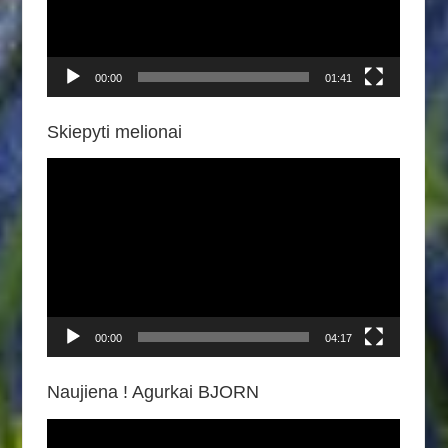
00:00
01:41
Skiepyti melionai
Video
grotuvas
00:00
04:17
Naujiena ! Agurkai BJORN
Video