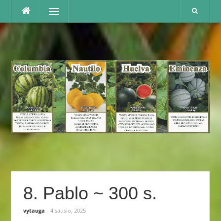
Praleisti
Menu
8. Pablo ~ 300 s.
vytauga
4 sausio, 2025