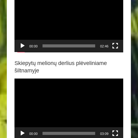
grotuvas
00:00
02:46
Skiepytų melionų derlius plėveliniame
šiltnamyje
Video
grotuvas
00:00
03:09