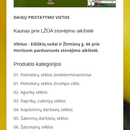
DAIGŲ PRISTATYMO VIETOS
Kaunas prie LŽŪA stovėjimo aikštelė
Vilnius - Eišiškių sodai ir Žirmūnų g. 66 prie
Horticom parduotuvės stovėjimo aikštelė.
Produkto kategorijos
01. Pomidorų sėklos (indeterminantiniai
01. Pomidorų sėklos (trumpo ciklo
02. Agurkų sėklos
03. Paprikų, cukinijų sėklos
04. Kopūstinių daržovių sėklos
05. Šakninių daržovių sėklos
06. Žalumynų sėklos