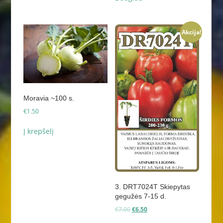
Akcija!
Moravia ~100 s.
€
1.50
Į krepšelį
3. DRT7024T Skiepytas
gegužės 7-15 d.
Original
Current
€
7.00
€
6.50
price
price