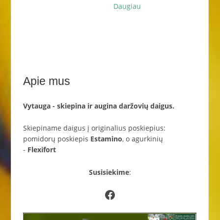
was:
is:
Daugiau
€7.00.
€6.50.
Apie mus
Vytauga - skiepina ir augina daržovių daigus.
Skiepiname daigus į originalius poskiepius:
pomidorų poskiepis
Estamino
, o agurkinių
-
Flexifort
Susisiekime
:
Facebook