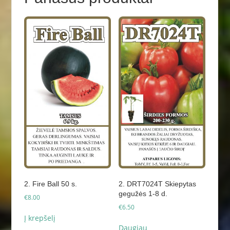
2. Fire Ball 50 s.
2. DRT7024T Skiepytas
gegužės 1-8 d.
€
8.00
€
6.50
Į krepšelį
Daugiau