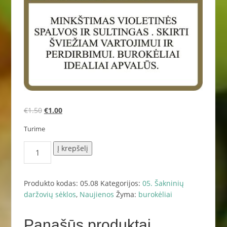
Original
Current
€
1.50
€
1.00
price
price
Turime
was:
is:
€1.50.
€1.00.
produkto
Į krepšelį
kiekis:
8.
Pablo
Produkto kodas:
05.08
Kategorijos:
05. Šakninių
~
daržovių sėklos
,
Naujienos
Žyma:
burokėliai
300
s.
Panašūs produktai