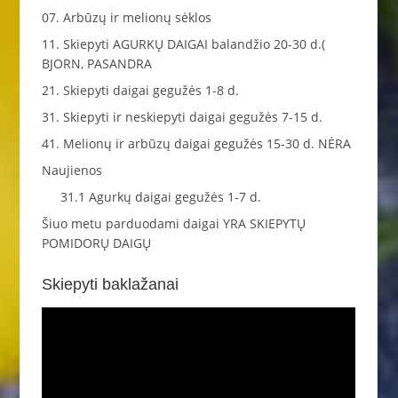
07. Arbūzų ir melionų sėklos
11. Skiepyti AGURKŲ DAIGAI balandžio 20-30 d.(
BJORN, PASANDRA
21. Skiepyti daigai gegužės 1-8 d.
31. Skiepyti ir neskiepyti daigai gegužės 7-15 d.
41. Melionų ir arbūzų daigai gegužės 15-30 d. NĖRA
Naujienos
31.1 Agurkų daigai gegužės 1-7 d.
Šiuo metu parduodami daigai YRA SKIEPYTŲ
POMIDORŲ DAIGŲ
Skiepyti baklažanai
Video
grotuvas