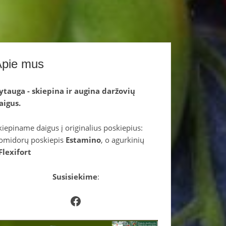
Apie mus
ytauga - skiepina ir augina daržovių
aigus.
kiepiname daigus į originalius poskiepius:
omidorų poskiepis
Estamino
, o agurkinių
Flexifort
Susisiekime
:
Facebook