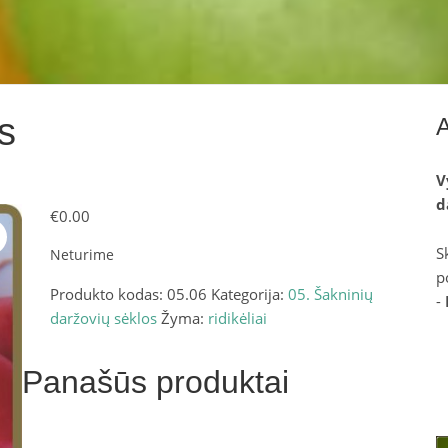
s
V
d
€
0.00
S
Neturime
p
Produkto kodas:
05.06
Kategorija:
05. Šakninių
-
daržovių sėklos
Žyma:
ridikėliai
Panašūs produktai