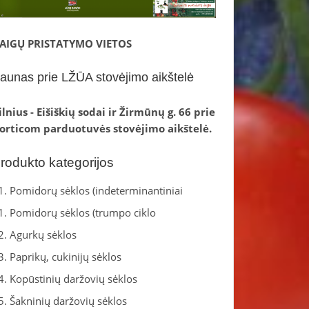
AIGŲ PRISTATYMO VIETOS
aunas prie LŽŪA stovėjimo aikštelė
ilnius - Eišiškių sodai ir Žirmūnų g. 66 prie
orticom parduotuvės stovėjimo aikštelė.
rodukto kategorijos
1. Pomidorų sėklos (indeterminantiniai
1. Pomidorų sėklos (trumpo ciklo
2. Agurkų sėklos
3. Paprikų, cukinijų sėklos
4. Kopūstinių daržovių sėklos
5. Šakninių daržovių sėklos