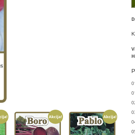
D
K
V
H
P
0
0
0
0
cija!
Akcija!
Akcija!
0
0