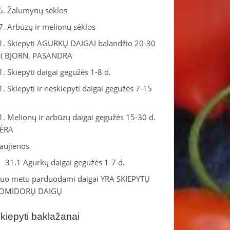
6. Žalumynų sėklos
7. Arbūzų ir melionų sėklos
1. Skiepyti AGURKŲ DAIGAI balandžio 20-30
.( BJORN, PASANDRA
1. Skiepyti daigai gegužės 1-8 d.
1. Skiepyti ir neskiepyti daigai gegužės 7-15
.
1. Melionų ir arbūzų daigai gegužės 15-30 d.
ĖRA
aujienos
31.1 Agurkų daigai gegužės 1-7 d.
iuo metu parduodami daigai YRA SKIEPYTŲ
OMIDORŲ DAIGŲ
kiepyti baklažanai