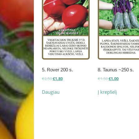
5. Rover 200 s.
8. Taunus ~250 s.
Original
Current
Original
Current
€
2.50
€
1.80
€
1.50
€
1.00
price
price
price
price
was:
is:
was:
is:
Daugiau
Į krepšelį
€2.50.
€1.80.
€1.50.
€1.00.