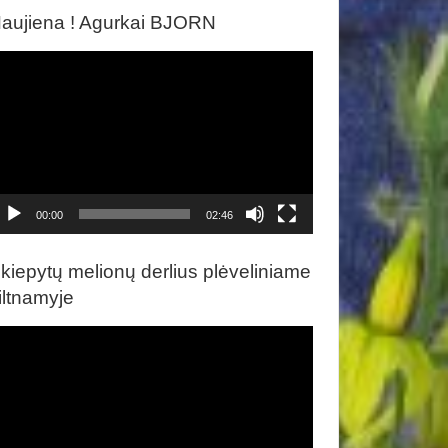
aujiena ! Agurkai BJORN
ideo
rotuvas
00:00
02:46
kiepytų melionų derlius plėveliniame
iltnamyje
ideo
rotuvas