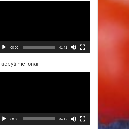
ideo
rotuvas
00:00
01:41
kiepyti melionai
ideo
rotuvas
00:00
04:17