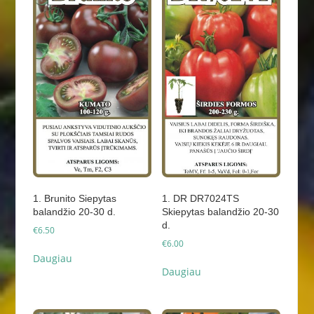
1. Brunito Siepytas
1. DR DR7024TS
balandžio 20-30 d.
Skiepytas balandžio 20-30
d.
€
6.50
€
6.00
Daugiau
Daugiau