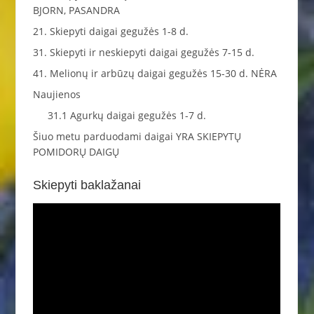
BJORN, PASANDRA
21. Skiepyti daigai gegužės 1-8 d.
31. Skiepyti ir neskiepyti daigai gegužės 7-15 d.
41. Melionų ir arbūzų daigai gegužės 15-30 d. NĖRA
Naujienos
31.1 Agurkų daigai gegužės 1-7 d.
Šiuo metu parduodami daigai YRA SKIEPYTŲ
POMIDORŲ DAIGŲ
Skiepyti baklažanai
Video
grotuvas