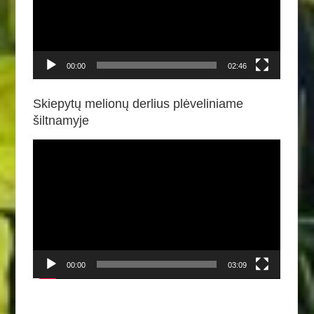
00:00
02:46
Skiepytų melionų derlius plėveliniame
šiltnamyje
Video
grotuvas
00:00
03:09