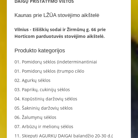
DAIGŲ PRISTATYMO VIETOS
Kaunas prie LŽŪA stovėjimo aikštelė
Vilnius - Eišiškių sodai ir Žirmūnų g. 66 prie
Horticom parduotuvės stovėjimo aikštelė.
Produkto kategorijos
01. Pomidorų sėklos (indeterminantiniai
01. Pomidorų sėklos (trumpo ciklo
02. Agurkų sėklos
03. Paprikų, cukinijų sėklos
04. Kopūstinių daržovių sėklos
05. Šakninių daržovių sėklos
06. Žalumynų sėklos
07. Arbūzų ir melionų sėklos
11. Skiepyti AGURKŲ DAIGAI balandžio 20-30 d.(