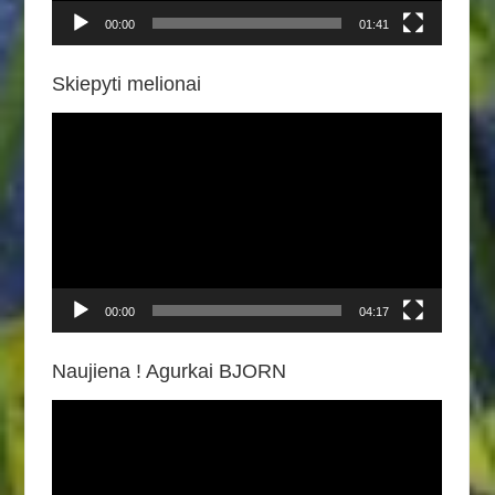
00:00
01:41
Skiepyti melionai
Video
grotuvas
00:00
04:17
Naujiena ! Agurkai BJORN
Video
grotuvas