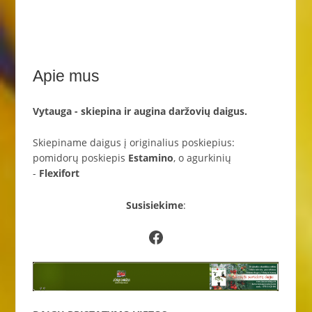
Apie mus
Vytauga - skiepina ir augina daržovių daigus.
Skiepiname daigus į originalius poskiepius:
pomidorų poskiepis
Estamino
, o agurkinių
-
Flexifort
Susisiekime
:
Facebook