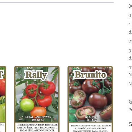
0
0
1
d
2
3
d
4
N
N
Š
P
S