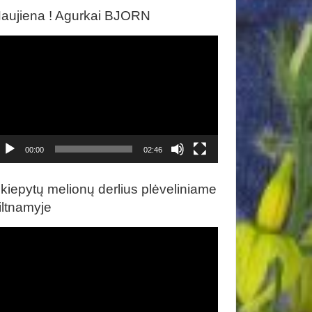
aujiena ! Agurkai BJORN
ideo
rotuvas
00:00
02:46
kiepytų melionų derlius plėveliniame
iltnamyje
ideo
rotuvas