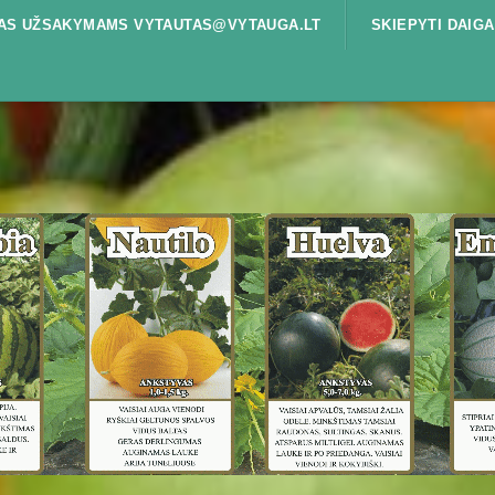
ŠTAS UŽSAKYMAMS VYTAUTAS@VYTAUGA.LT
SKIEPYTI DAIGA