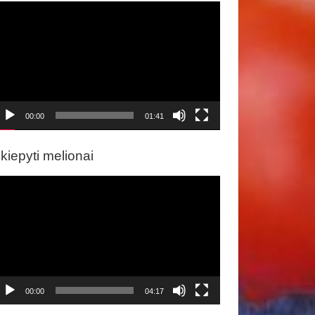
ideo
rotuvas
00:00
01:41
kiepyti melionai
ideo
rotuvas
00:00
04:17