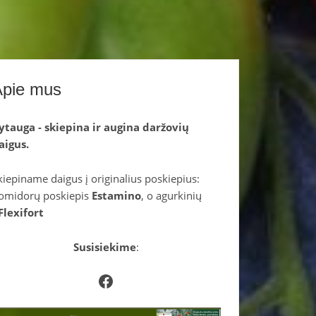
Apie mus
ytauga - skiepina ir augina daržovių
aigus.
kiepiname daigus į originalius poskiepius:
omidorų poskiepis
Estamino
, o agurkinių
Flexifort
Susisiekime
:
Facebook