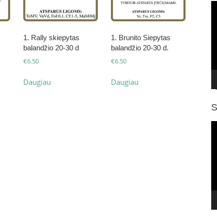
V
g
1. Rally skiepytas
1. Brunito Siepytas
balandžio 20-30 d
balandžio 20-30 d.
€
6.50
€
6.50
Daugiau
Daugiau
S
V
g