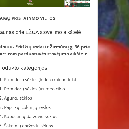
AIGŲ PRISTATYMO VIETOS
aunas prie LŽŪA stovėjimo aikštelė
ilnius - Eišiškių sodai ir Žirmūnų g. 66 prie
orticom parduotuvės stovėjimo aikštelė.
rodukto kategorijos
1. Pomidorų sėklos (indeterminantiniai
1. Pomidorų sėklos (trumpo ciklo
2. Agurkų sėklos
3. Paprikų, cukinijų sėklos
4. Kopūstinių daržovių sėklos
5. Šakninių daržovių sėklos