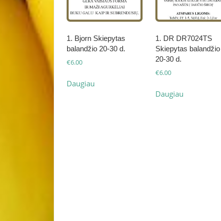
1. Bjorn Skiepytas
1. DR DR7024TS
balandžio 20-30 d.
Skiepytas balandžio
20-30 d.
€
6.00
€
6.00
Daugiau
Daugiau