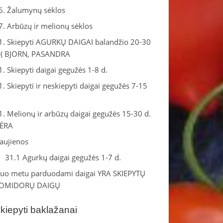
6. Žalumynų sėklos
7. Arbūzų ir melionų sėklos
1. Skiepyti AGURKŲ DAIGAI balandžio 20-30
.( BJORN, PASANDRA
1. Skiepyti daigai gegužės 1-8 d.
1. Skiepyti ir neskiepyti daigai gegužės 7-15
.
1. Melionų ir arbūzų daigai gegužės 15-30 d.
ĖRA
aujienos
31.1 Agurkų daigai gegužės 1-7 d.
iuo metu parduodami daigai YRA SKIEPYTŲ
OMIDORŲ DAIGŲ
kiepyti baklažanai