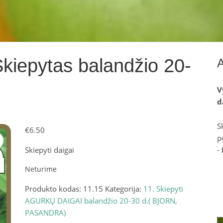
iepytas balandžio 20-
V
d
S
€
6.50
p
Skiepyti daigai
-
Neturime
Produkto kodas:
11.15
Kategorija:
11. Skiepyti
AGURKŲ DAIGAI balandžio 20-30 d.( BJORN,
PASANDRA)