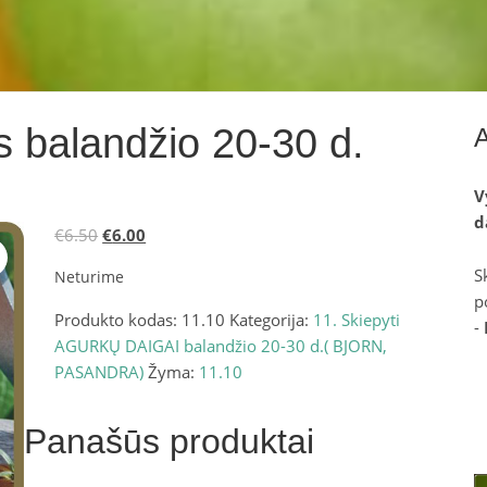
s balandžio 20-30 d.
V
d
Original
Current
€
6.50
€
6.00
price
price
S
Neturime
was:
is:
p
€6.50.
€6.00.
Produkto kodas:
11.10
Kategorija:
11. Skiepyti
-
AGURKŲ DAIGAI balandžio 20-30 d.( BJORN,
PASANDRA)
Žyma:
11.10
Panašūs produktai