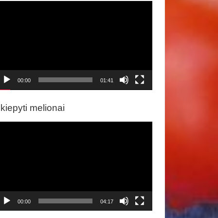
ideo
rotuvas
00:00
01:41
kiepyti melionai
ideo
rotuvas
00:00
04:17