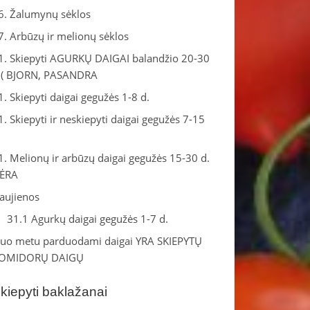
6. Žalumynų sėklos
7. Arbūzų ir melionų sėklos
1. Skiepyti AGURKŲ DAIGAI balandžio 20-30
.( BJORN, PASANDRA
1. Skiepyti daigai gegužės 1-8 d.
1. Skiepyti ir neskiepyti daigai gegužės 7-15
.
1. Melionų ir arbūzų daigai gegužės 15-30 d.
ĖRA
aujienos
31.1 Agurkų daigai gegužės 1-7 d.
iuo metu parduodami daigai YRA SKIEPYTŲ
OMIDORŲ DAIGŲ
kiepyti baklažanai