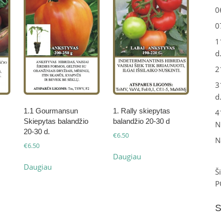
0
0
1
d
2
3
d
1.1 Gourmansun
1. Rally skiepytas
4
Skiepytas balandžio
balandžio 20-30 d
N
20-30 d.
€
6.50
N
€
6.50
Daugiau
Daugiau
Š
P
S