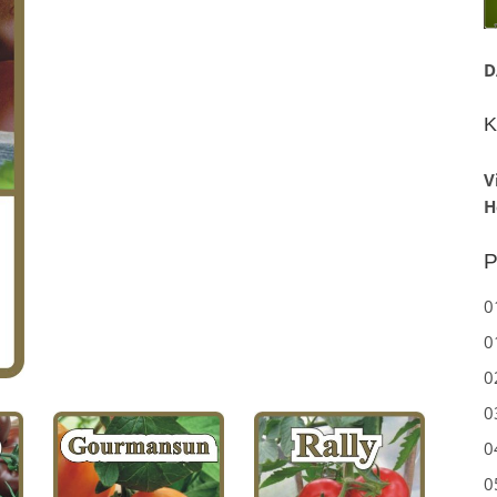
D
K
V
H
P
0
0
0
0
0
0