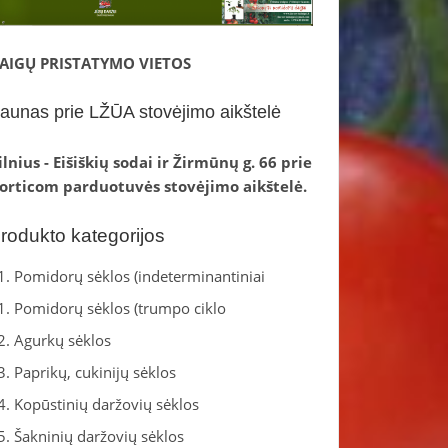
AIGŲ PRISTATYMO VIETOS
aunas prie LŽŪA stovėjimo aikštelė
ilnius - Eišiškių sodai ir Žirmūnų g. 66 prie
orticom parduotuvės stovėjimo aikštelė.
rodukto kategorijos
1. Pomidorų sėklos (indeterminantiniai
1. Pomidorų sėklos (trumpo ciklo
2. Agurkų sėklos
3. Paprikų, cukinijų sėklos
4. Kopūstinių daržovių sėklos
5. Šakninių daržovių sėklos