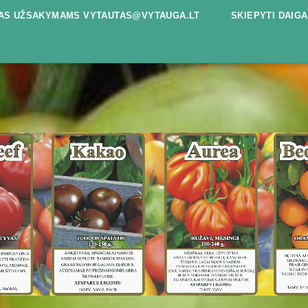
ŠTAS UŽSAKYMAMS VYTAUTAS@VYTAUGA.LT
SKIEPYTI DAIGA