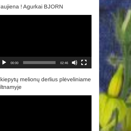
aujiena ! Agurkai BJORN
ideo
rotuvas
00:00
02:46
kiepytų melionų derlius plėveliniame
iltnamyje
ideo
rotuvas