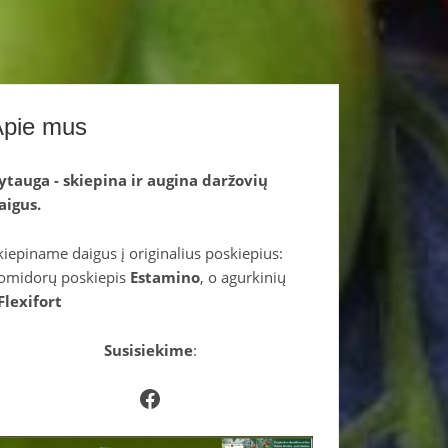
Apie mus
ytauga - skiepina ir augina daržovių
aigus.
kiepiname daigus į originalius poskiepius:
omidorų poskiepis
Estamino
, o agurkinių
Flexifort
Susisiekime
:
Facebook