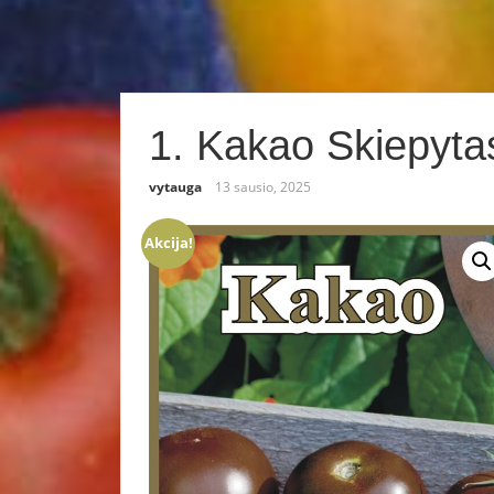
1. Kakao Skiepyta
vytauga
13 sausio, 2025
Akcija!