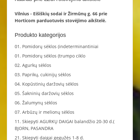
Vilnius - Eišiškių sodai ir Žirmūnų g. 66 prie
Horticom parduotuvės stovėjimo aikštelė.
Produkto kategorijos
01. Pomidorų sėklos (indeterminantiniai
01. Pomidorų sėklos (trumpo ciklo
02. Agurkų sėklos
03. Paprikų, cukinijų sėklos
04. Kopūstinių daržovių sėklos
05. Šakninių daržovių sėklos
06. Žalumynų sėklos
07. Arbūzų ir melionų sėklos
11. Skiepyti AGURKŲ DAIGAI balandžio 20-30 d.(
BJORN, PASANDRA
21. Skiepyti daigai gegužės 1-8 d.