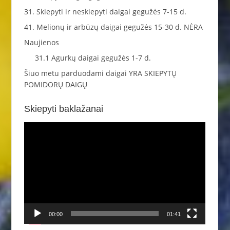
31. Skiepyti ir neskiepyti daigai gegužės 7-15 d.
41. Melionų ir arbūzų daigai gegužės 15-30 d. NĖRA
Naujienos
31.1 Agurkų daigai gegužės 1-7 d.
Šiuo metu parduodami daigai YRA SKIEPYTŲ
POMIDORŲ DAIGŲ
Skiepyti baklažanai
Video
grotuvas
00:00
01:41