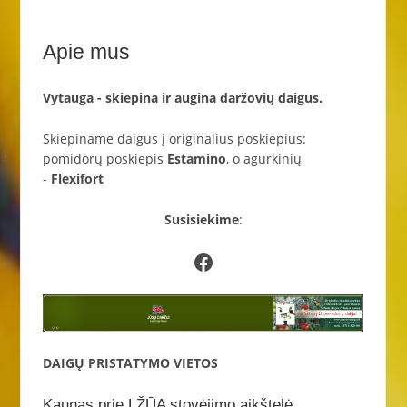
Apie mus
Vytauga - skiepina ir augina daržovių daigus.
Skiepiname daigus į originalius poskiepius:
pomidorų poskiepis
Estamino
, o agurkinių
-
Flexifort
Susisiekime
:
Facebook
DAIGŲ PRISTATYMO VIETOS
Kaunas prie LŽŪA stovėjimo aikštelė