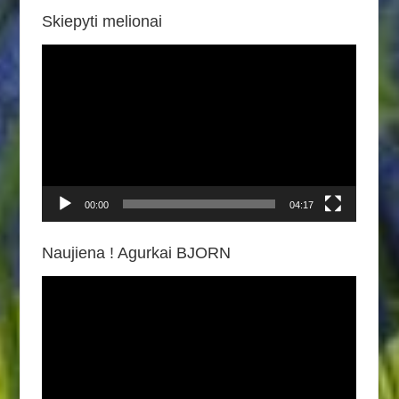
Skiepyti melionai
Video
grotuvas
00:00
04:17
Naujiena ! Agurkai BJORN
Video
grotuvas