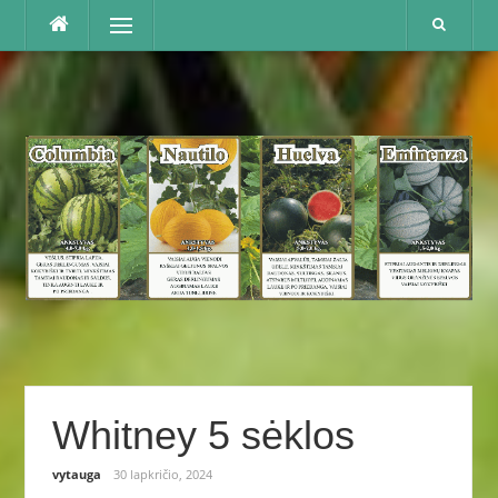
Praleisti
Menu
Whitney 5 sėklos
vytauga
30 lapkričio, 2024