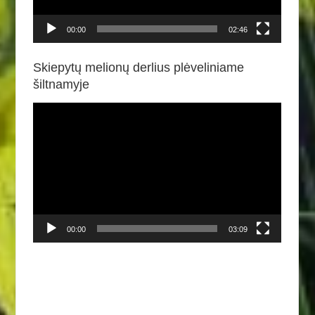
00:00
02:46
Skiepytų melionų derlius plėveliniame
šiltnamyje
Video
grotuvas
00:00
03:09