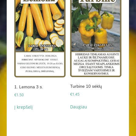
Turbine 10 sėklų
1. Lemona 3 s.
€
1.45
€
1.50
Daugiau
Į krepšelį