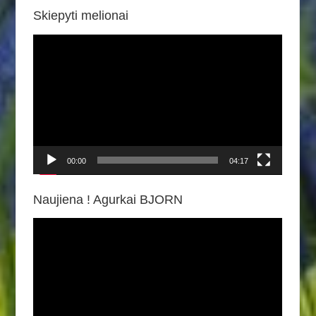
Skiepyti melionai
Video
grotuvas
00:00
04:17
Naujiena ! Agurkai BJORN
Video
grotuvas