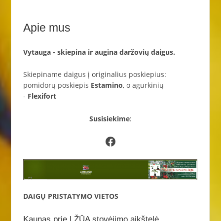
Apie mus
Vytauga - skiepina ir augina daržovių daigus.
Skiepiname daigus į originalius poskiepius:
pomidorų poskiepis
Estamino
, o agurkinių
-
Flexifort
Susisiekime
:
Facebook
DAIGŲ PRISTATYMO VIETOS
Kaunas prie LŽŪA stovėjimo aikštelė