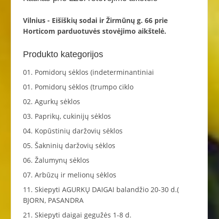
Vilnius - Eišiškių sodai ir Žirmūnų g. 66 prie
Horticom parduotuvės stovėjimo aikštelė.
Produkto kategorijos
01. Pomidorų sėklos (indeterminantiniai
01. Pomidorų sėklos (trumpo ciklo
02. Agurkų sėklos
03. Paprikų, cukinijų sėklos
04. Kopūstinių daržovių sėklos
05. Šakninių daržovių sėklos
06. Žalumynų sėklos
07. Arbūzų ir melionų sėklos
11. Skiepyti AGURKŲ DAIGAI balandžio 20-30 d.(
BJORN, PASANDRA
21. Skiepyti daigai gegužės 1-8 d.