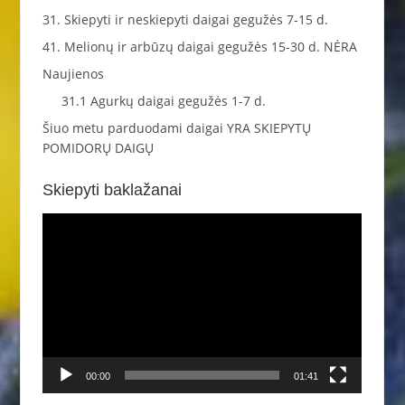
31. Skiepyti ir neskiepyti daigai gegužės 7-15 d.
41. Melionų ir arbūzų daigai gegužės 15-30 d. NĖRA
Naujienos
31.1 Agurkų daigai gegužės 1-7 d.
Šiuo metu parduodami daigai YRA SKIEPYTŲ
POMIDORŲ DAIGŲ
Skiepyti baklažanai
Video
grotuvas
00:00
01:41