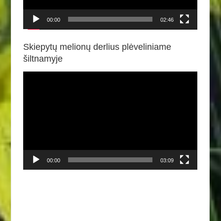
00:00
02:46
Skiepytų melionų derlius plėveliniame
šiltnamyje
Video
grotuvas
00:00
03:09