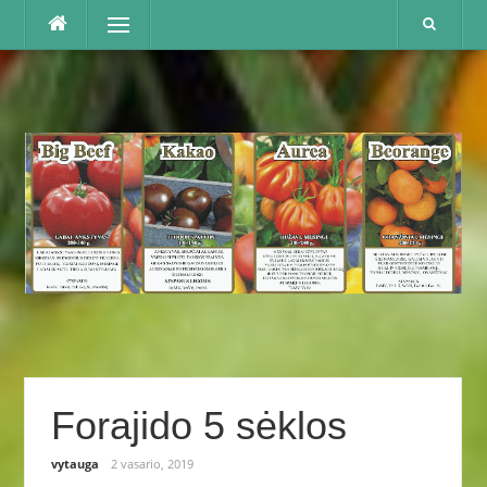
Praleisti
Menu
Forajido 5 sėklos
vytauga
2 vasario, 2019