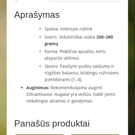
Aprašymas
Spalva: Intensyvi rožinė
Svoris: Vidutiniškai siekia
200–280
gramų
Forma: Plokščiai apvalūs, tvirti,
atsparūs skilimui
Skonis: Pasižymi puikiu saldumo ir
rūgšties balansu, būdingu rožiniams
pomidorams [1, 4].
Auginimas:
Rekomenduojama auginti
šiltnamiuose. Augalai yra vešlūs, todėl jiems
reikalingos atramos ir genėjimas.
Panašūs produktai