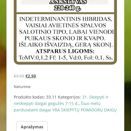
Original
Current
€
3.50
€
2.50
price
price
Neturime
was:
is:
€3.50.
€2.50.
Produkto kodas:
33.11
Kategorijos:
31. Skiepyti ir
neskiepyti daigai gegužės 7-15 d.
,
Šiuo metu
parduodami daigai YRA SKIEPYTŲ POMIDORŲ DAIGŲ
Aprašymas