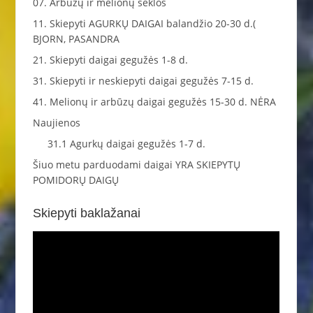
07. Arbūzų ir melionų sėklos
11. Skiepyti AGURKŲ DAIGAI balandžio 20-30 d.(
BJORN, PASANDRA
21. Skiepyti daigai gegužės 1-8 d.
31. Skiepyti ir neskiepyti daigai gegužės 7-15 d.
41. Melionų ir arbūzų daigai gegužės 15-30 d. NĖRA
Naujienos
31.1 Agurkų daigai gegužės 1-7 d.
Šiuo metu parduodami daigai YRA SKIEPYTŲ
POMIDORŲ DAIGŲ
Skiepyti baklažanai
Video
grotuvas