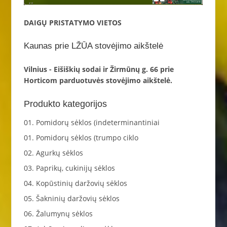
DAIGŲ PRISTATYMO VIETOS
Kaunas prie LŽŪA stovėjimo aikštelė
Vilnius - Eišiškių sodai ir Žirmūnų g. 66 prie
Horticom parduotuvės stovėjimo aikštelė.
Produkto kategorijos
01. Pomidorų sėklos (indeterminantiniai
01. Pomidorų sėklos (trumpo ciklo
02. Agurkų sėklos
03. Paprikų, cukinijų sėklos
04. Kopūstinių daržovių sėklos
05. Šakninių daržovių sėklos
06. Žalumynų sėklos