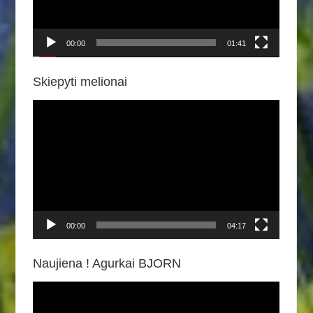
00:00
01:41
Skiepyti melionai
Video
grotuvas
00:00
04:17
Naujiena ! Agurkai BJORN
Video
grotuvas