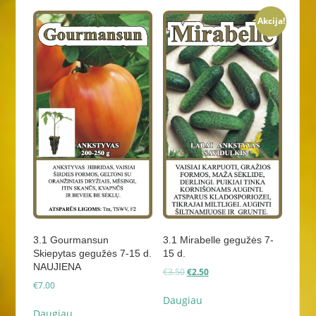
Akcija!
3.1 Gourmansun
3.1 Mirabelle gegužės 7-
Skiepytas gegužės 7-15 d.
15 d.
NAUJIENA
Original
Current
€
3.50
€
2.50
price
price
€
7.00
was:
is:
Daugiau
€3.50.
€2.50.
Daugiau