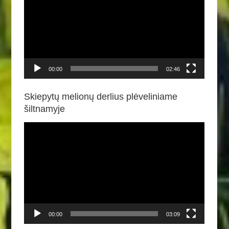
00:00
02:46
Skiepytų melionų derlius plėveliniame
šiltnamyje
Video
grotuvas
00:00
03:09