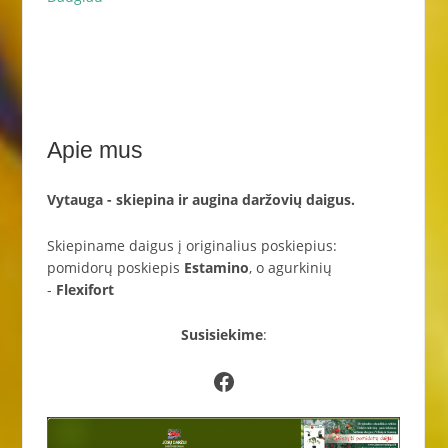
Apie mus
Vytauga - skiepina ir augina daržovių daigus.
Skiepiname daigus į originalius poskiepius:
pomidorų poskiepis
Estamino
, o agurkinių
-
Flexifort
Susisiekime
:
Facebook