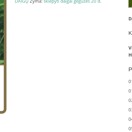
DAIGŲ
Žyma:
skiepyti daigai gegužės 20 d.
D
K
V
H
P
0
0
0
0
0
0