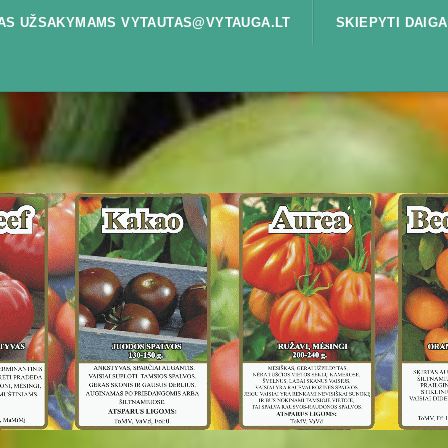
ŠTAS UŽSAKYMAMS VYTAUTAS@VYTAUGA.LT
SKIEPYTI DAIGA