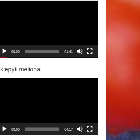
ideo
rotuvas
00:00
01:41
kiepyti melionai
ideo
rotuvas
00:00
04:17