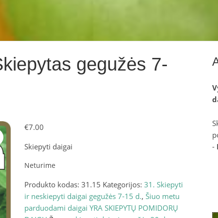
kiepytas gegužės 7-
V
d
S
€
7.00
p
Skiepyti daigai
-
Neturime
Produkto kodas:
31.15
Kategorijos:
31. Skiepyti
ir neskiepyti daigai gegužės 7-15 d.
,
Šiuo metu
parduodami daigai YRA SKIEPYTŲ POMIDORŲ