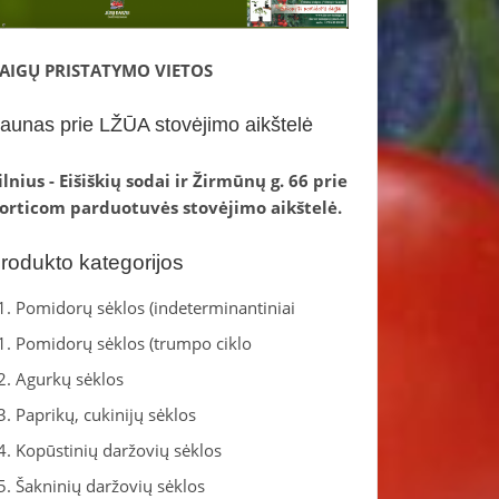
AIGŲ PRISTATYMO VIETOS
aunas prie LŽŪA stovėjimo aikštelė
ilnius - Eišiškių sodai ir Žirmūnų g. 66 prie
orticom parduotuvės stovėjimo aikštelė.
rodukto kategorijos
1. Pomidorų sėklos (indeterminantiniai
1. Pomidorų sėklos (trumpo ciklo
2. Agurkų sėklos
3. Paprikų, cukinijų sėklos
4. Kopūstinių daržovių sėklos
5. Šakninių daržovių sėklos