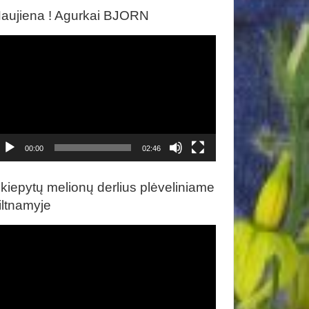
aujiena ! Agurkai BJORN
ideo
rotuvas
00:00
02:46
kiepytų melionų derlius plėveliniame
iltnamyje
ideo
rotuvas