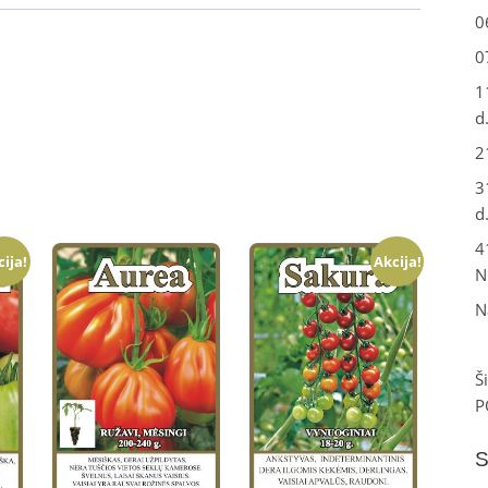
0
0
1
d
2
3
d
4
cija!
Akcija!
N
N
Š
P
S