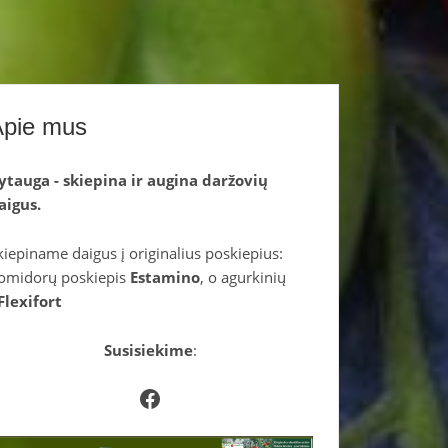
Apie mus
ytauga - skiepina ir augina daržovių
aigus.
kiepiname daigus į originalius poskiepius:
omidorų poskiepis
Estamino
, o agurkinių
Flexifort
Susisiekime
:
Facebook