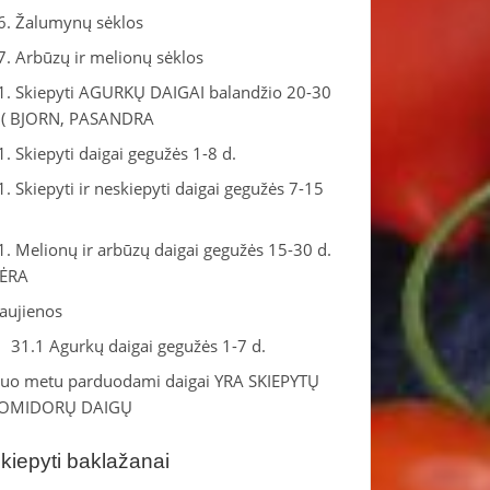
6. Žalumynų sėklos
7. Arbūzų ir melionų sėklos
1. Skiepyti AGURKŲ DAIGAI balandžio 20-30
.( BJORN, PASANDRA
1. Skiepyti daigai gegužės 1-8 d.
1. Skiepyti ir neskiepyti daigai gegužės 7-15
.
1. Melionų ir arbūzų daigai gegužės 15-30 d.
ĖRA
aujienos
31.1 Agurkų daigai gegužės 1-7 d.
iuo metu parduodami daigai YRA SKIEPYTŲ
OMIDORŲ DAIGŲ
kiepyti baklažanai