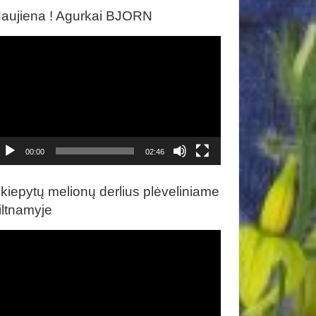
aujiena ! Agurkai BJORN
ideo
rotuvas
00:00
02:46
kiepytų melionų derlius plėveliniame
iltnamyje
ideo
rotuvas