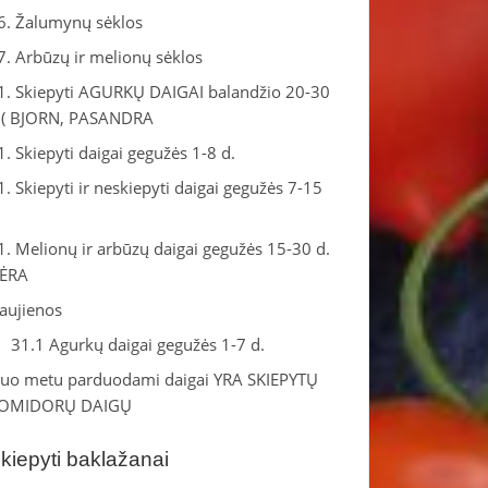
6. Žalumynų sėklos
7. Arbūzų ir melionų sėklos
1. Skiepyti AGURKŲ DAIGAI balandžio 20-30
.( BJORN, PASANDRA
1. Skiepyti daigai gegužės 1-8 d.
1. Skiepyti ir neskiepyti daigai gegužės 7-15
.
1. Melionų ir arbūzų daigai gegužės 15-30 d.
ĖRA
aujienos
31.1 Agurkų daigai gegužės 1-7 d.
iuo metu parduodami daigai YRA SKIEPYTŲ
OMIDORŲ DAIGŲ
kiepyti baklažanai