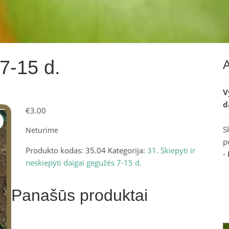
7-15 d.
V
d
€
3.00
S
Neturime
p
Produkto kodas:
35.04
Kategorija:
31. Skiepyti ir
-
neskiepyti daigai gegužės 7-15 d.
Panašūs produktai