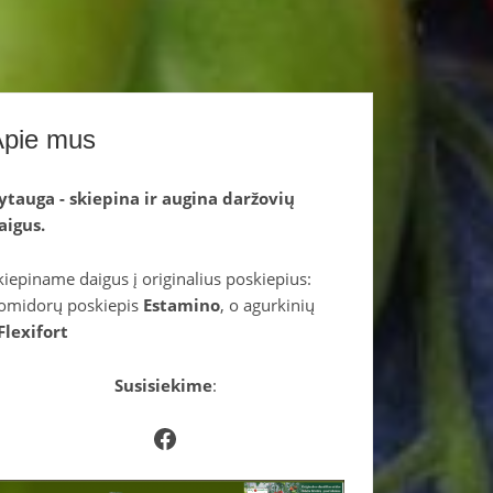
Apie mus
ytauga - skiepina ir augina daržovių
aigus.
kiepiname daigus į originalius poskiepius:
omidorų poskiepis
Estamino
, o agurkinių
Flexifort
Susisiekime
:
Facebook