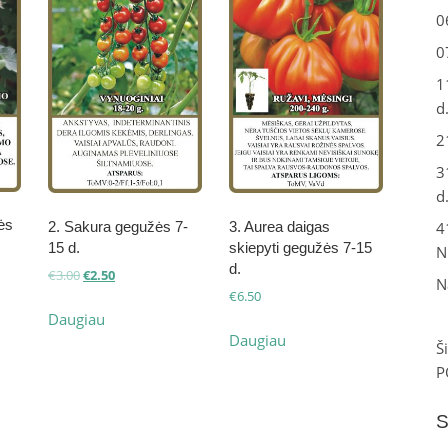
0
0
1
d
2
3
d
ės
4
2. Sakura gegužės 7-
3. Aurea daigas
15 d.
skiepyti gegužės 7-15
N
d.
Original
Current
€
3.00
€
2.50
N
price
price
€
6.50
was:
is:
Daugiau
€3.00.
€2.50.
Daugiau
Š
P
S