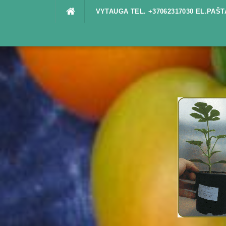
Praleisti
VYTAUGA TEL. +37062317030 EL.PA