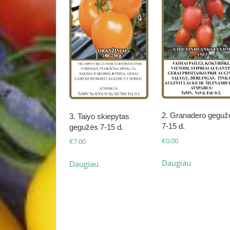
2. Granadero geguž
3. Taiyo skiepytas
7-15 d.
gegužės 7-15 d.
€
0.00
€
7.00
Daugiau
Daugiau