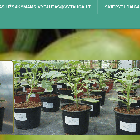
ŠTAS UŽSAKYMAMS VYTAUTAS@VYTAUGA.LT
SKIEPYTI DAIGA