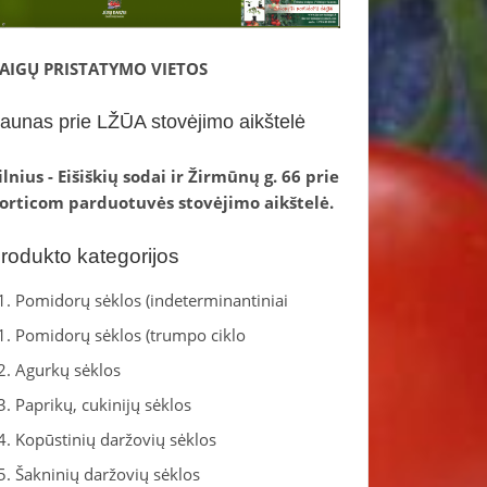
AIGŲ PRISTATYMO VIETOS
aunas prie LŽŪA stovėjimo aikštelė
ilnius - Eišiškių sodai ir Žirmūnų g. 66 prie
orticom parduotuvės stovėjimo aikštelė.
rodukto kategorijos
1. Pomidorų sėklos (indeterminantiniai
1. Pomidorų sėklos (trumpo ciklo
2. Agurkų sėklos
3. Paprikų, cukinijų sėklos
4. Kopūstinių daržovių sėklos
5. Šakninių daržovių sėklos