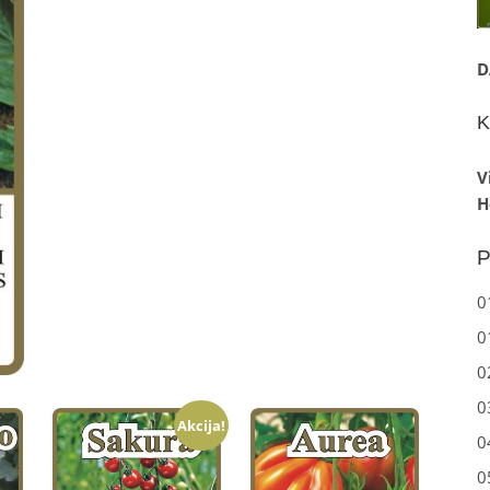
D
K
V
H
P
0
0
0
0
Akcija!
0
0