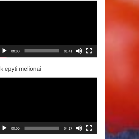
ideo
rotuvas
00:00
01:41
kiepyti melionai
ideo
rotuvas
00:00
04:17