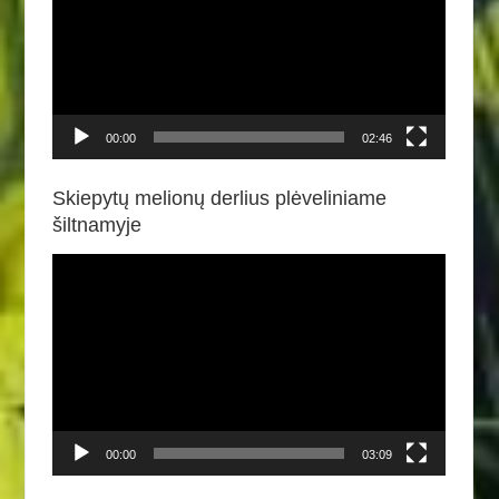
00:00
02:46
Skiepytų melionų derlius plėveliniame
šiltnamyje
Video
grotuvas
00:00
03:09