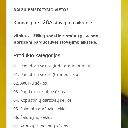
DAIGŲ PRISTATYMO VIETOS
Kaunas prie LŽŪA stovėjimo aikštelė
Vilnius - Eišiškių sodai ir Žirmūnų g. 66 prie
Horticom parduotuvės stovėjimo aikštelė.
Produkto kategorijos
01. Pomidorų sėklos (indeterminantiniai
01. Pomidorų sėklos (trumpo ciklo
02. Agurkų sėklos
03. Paprikų, cukinijų sėklos
04. Kopūstinių daržovių sėklos
05. Šakninių daržovių sėklos
06. Žalumynų sėklos
07. Arbūzų ir melionų sėklos