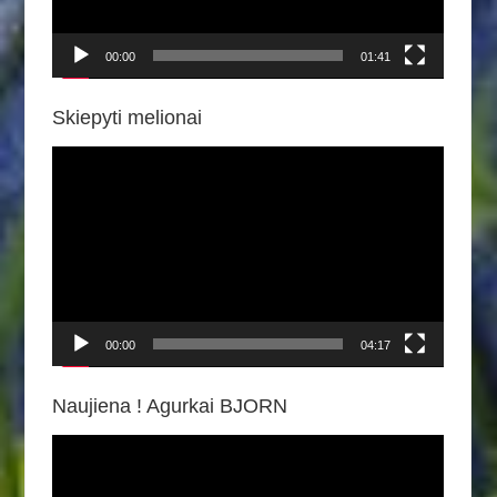
00:00
01:41
Skiepyti melionai
Video
grotuvas
00:00
04:17
Naujiena ! Agurkai BJORN
Video
grotuvas