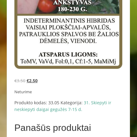
Original
Current
€
3.50
€
2.50
price
price
Neturime
was:
is:
€3.50.
€2.50.
Produkto kodas:
33.05
Kategorija:
31. Skiepyti ir
neskiepyti daigai gegužės 7-15 d.
Panašūs produktai