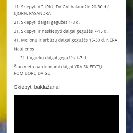
11. Skiepyti AGURKŲ DAIGAI balandžio 20-30 d.(
BJORN, PASANDRA
21. Skiepyti daigai gegužės 1-8 d.
31. Skiepyti ir neskiepyti daigai gegužės 7-15 d.
41. Melionų ir arbūzų daigai gegužės 15-30 d. NĖRA
Naujienos
31.1 Agurkų daigai gegužės 1-7 d.
Šiuo metu parduodami daigai YRA SKIEPYTŲ
POMIDORŲ DAIGŲ
Skiepyti baklažanai
Video
grotuvas