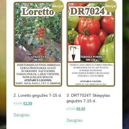
Akcija!
Akcija!
2. Loretto gegužės 7-15 d.
3. DRT7024T Skiepytas
gegužės 7-15 d.
Original
Current
€
3.00
€
2.50
price
price
Original
Current
€
7.00
€
6.50
was:
is:
price
price
Daugiau
€3.00.
€2.50.
was:
is:
Daugiau
€7.00.
€6.50.