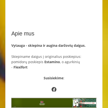
Apie mus
Vytauga - skiepina ir augina daržovių daigus.
Skiepiname daigus į originalius poskiepius:
pomidorų poskiepis
Estamino
, o agurkinių
-
Flexifort
Susisiekime
:
Facebook