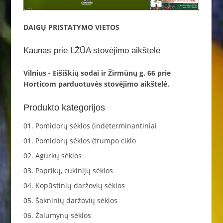
DAIGŲ PRISTATYMO VIETOS
Kaunas prie LŽŪA stovėjimo aikštelė
Vilnius - Eišiškių sodai ir Žirmūnų g. 66 prie
Horticom parduotuvės stovėjimo aikštelė.
Produkto kategorijos
01. Pomidorų sėklos (indeterminantiniai
01. Pomidorų sėklos (trumpo ciklo
02. Agurkų sėklos
03. Paprikų, cukinijų sėklos
04. Kopūstinių daržovių sėklos
05. Šakninių daržovių sėklos
06. Žalumynų sėklos