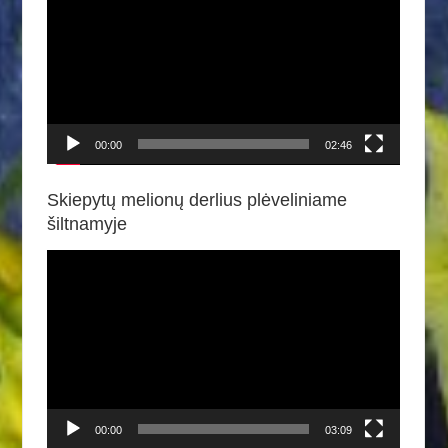
00:00
02:46
Skiepytų melionų derlius plėveliniame
šiltnamyje
Video
grotuvas
00:00
03:09