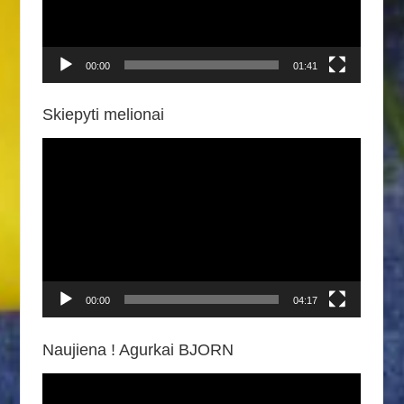
00:00
01:41
Skiepyti melionai
Video
grotuvas
00:00
04:17
Naujiena ! Agurkai BJORN
Video
grotuvas