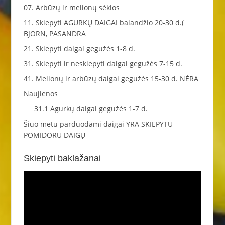
07. Arbūzų ir melionų sėklos
11. Skiepyti AGURKŲ DAIGAI balandžio 20-30 d.(
BJORN, PASANDRA
21. Skiepyti daigai gegužės 1-8 d.
31. Skiepyti ir neskiepyti daigai gegužės 7-15 d.
41. Melionų ir arbūzų daigai gegužės 15-30 d. NĖRA
Naujienos
31.1 Agurkų daigai gegužės 1-7 d.
Šiuo metu parduodami daigai YRA SKIEPYTŲ
POMIDORŲ DAIGŲ
Skiepyti baklažanai
Video
grotuvas