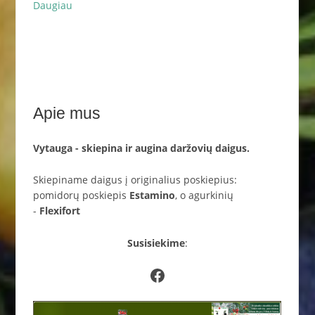
Daugiau
Apie mus
Vytauga - skiepina ir augina daržovių daigus.
Skiepiname daigus į originalius poskiepius:
pomidorų poskiepis
Estamino
, o agurkinių
-
Flexifort
Susisiekime
:
Facebook