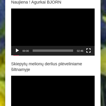
Naujiena ! Agurkai BJORN
Video
grotuvas
00:00
02:46
Skiepytų melionų derlius plėveliniame
šiltnamyje
Video
grotuvas