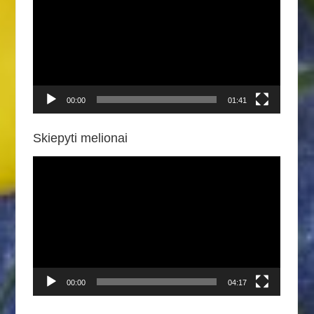
00:00
01:41
Skiepyti melionai
Video
grotuvas
00:00
04:17