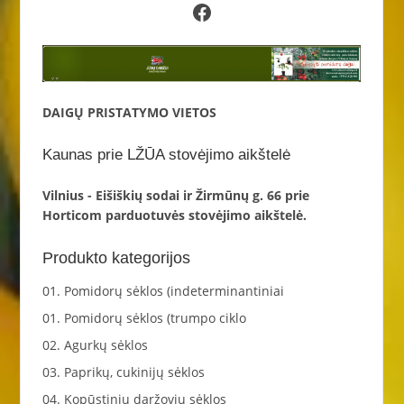
Facebook
DAIGŲ PRISTATYMO VIETOS
Kaunas prie LŽŪA stovėjimo aikštelė
Vilnius - Eišiškių sodai ir Žirmūnų g. 66 prie
Horticom parduotuvės stovėjimo aikštelė.
Produkto kategorijos
01. Pomidorų sėklos (indeterminantiniai
01. Pomidorų sėklos (trumpo ciklo
02. Agurkų sėklos
03. Paprikų, cukinijų sėklos
04. Kopūstinių daržovių sėklos