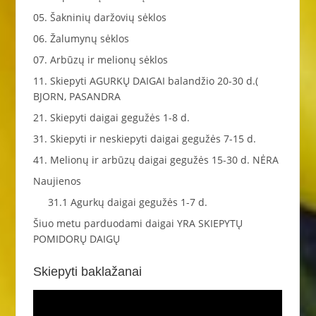
05. Šakninių daržovių sėklos
06. Žalumynų sėklos
07. Arbūzų ir melionų sėklos
11. Skiepyti AGURKŲ DAIGAI balandžio 20-30 d.(
BJORN, PASANDRA
21. Skiepyti daigai gegužės 1-8 d.
31. Skiepyti ir neskiepyti daigai gegužės 7-15 d.
41. Melionų ir arbūzų daigai gegužės 15-30 d. NĖRA
Naujienos
31.1 Agurkų daigai gegužės 1-7 d.
Šiuo metu parduodami daigai YRA SKIEPYTŲ
POMIDORŲ DAIGŲ
Skiepyti baklažanai
Video
grotuvas