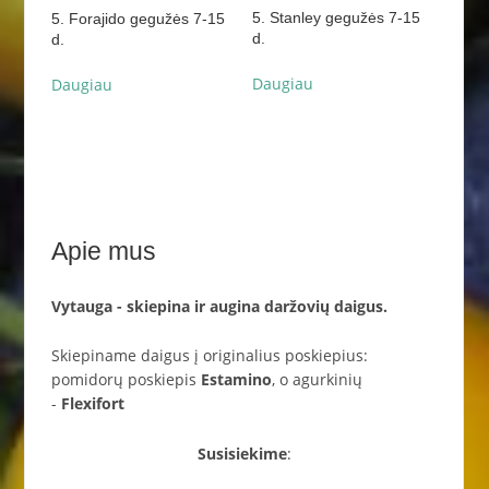
5. Stanley gegužės 7-15
5. Forajido gegužės 7-15
d.
d.
Daugiau
Daugiau
Apie mus
Vytauga - skiepina ir augina daržovių daigus.
Skiepiname daigus į originalius poskiepius:
pomidorų poskiepis
Estamino
, o agurkinių
-
Flexifort
Susisiekime
: