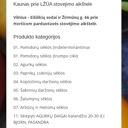
Kaunas prie LŽŪA stovėjimo aikštelė
Vilnius - Eišiškių sodai ir Žirmūnų g. 66 prie
Horticom parduotuvės stovėjimo aikštelė.
Produkto kategorijos
01. Pomidorų sėklos (indeterminantiniai
01. Pomidorų sėklos (trumpo ciklo
02. Agurkų sėklos
03. Paprikų, cukinijų sėklos
04. Kopūstinių daržovių sėklos
05. Šakninių daržovių sėklos
06. Žalumynų sėklos
07. Arbūzų ir melionų sėklos
11. Skiepyti AGURKŲ DAIGAI balandžio 20-30 d.(
BJORN, PASANDRA