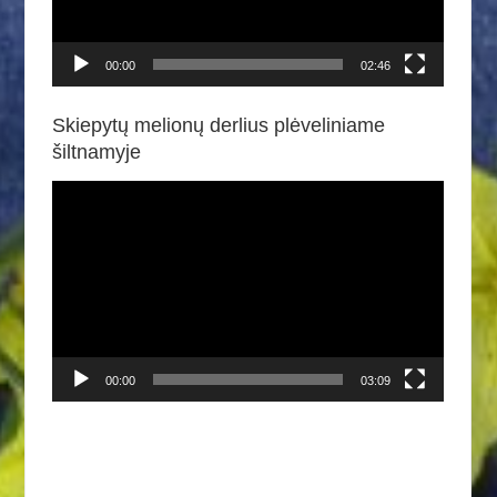
00:00
02:46
Skiepytų melionų derlius plėveliniame
šiltnamyje
Video
grotuvas
00:00
03:09