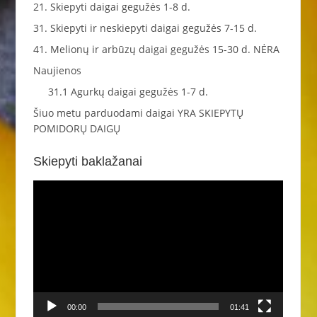
21. Skiepyti daigai gegužės 1-8 d.
31. Skiepyti ir neskiepyti daigai gegužės 7-15 d.
41. Melionų ir arbūzų daigai gegužės 15-30 d. NĖRA
Naujienos
31.1 Agurkų daigai gegužės 1-7 d.
Šiuo metu parduodami daigai YRA SKIEPYTŲ
POMIDORŲ DAIGŲ
Skiepyti baklažanai
Video
grotuvas
00:00
01:41