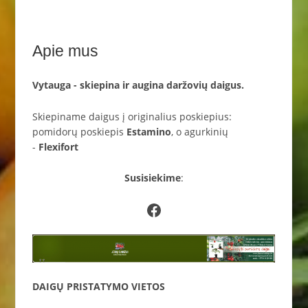
Apie mus
Vytauga - skiepina ir augina daržovių daigus.
Skiepiname daigus į originalius poskiepius:
pomidorų poskiepis
Estamino
, o agurkinių
-
Flexifort
Susisiekime
:
Facebook
DAIGŲ PRISTATYMO VIETOS