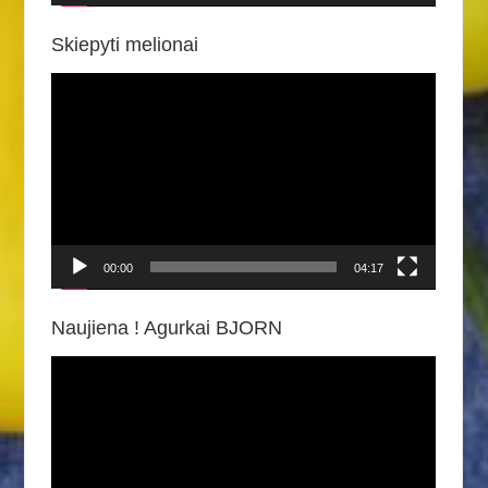
Skiepyti melionai
Video
grotuvas
00:00
04:17
Naujiena ! Agurkai BJORN
Video
grotuvas