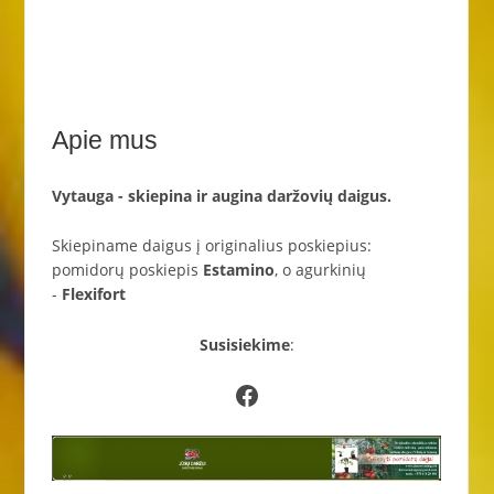
Apie mus
Vytauga - skiepina ir augina daržovių daigus.
Skiepiname daigus į originalius poskiepius:
pomidorų poskiepis
Estamino
, o agurkinių
-
Flexifort
Susisiekime
:
Facebook