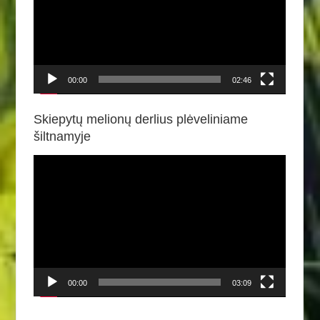
00:00
02:46
Skiepytų melionų derlius plėveliniame
šiltnamyje
Video
grotuvas
00:00
03:09