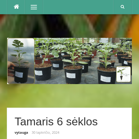
Praleisti
Menu
Tamaris 6 sėklos
vytauga
30 lapkričio, 2024