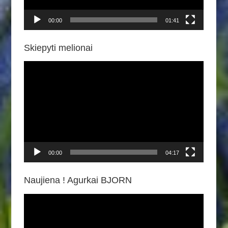
00:00
01:41
Skiepyti melionai
Video
grotuvas
00:00
04:17
Naujiena ! Agurkai BJORN
Video
grotuvas