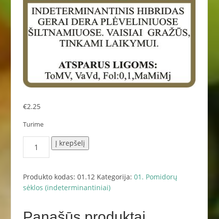
€
2.25
Turime
produkto
Į krepšelį
kiekis:
Tamaris
6
Produkto kodas:
01.12
Kategorija:
01. Pomidorų
sėklos
sėklos (indeterminantiniai)
Panašūs produktai