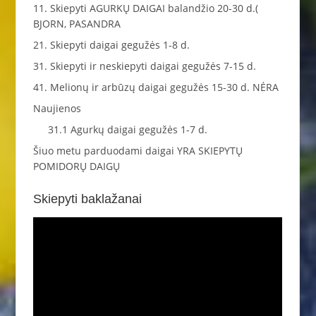
11. Skiepyti AGURKŲ DAIGAI balandžio 20-30 d.(
BJORN, PASANDRA
21. Skiepyti daigai gegužės 1-8 d.
31. Skiepyti ir neskiepyti daigai gegužės 7-15 d.
41. Melionų ir arbūzų daigai gegužės 15-30 d. NĖRA
Naujienos
31.1 Agurkų daigai gegužės 1-7 d.
Šiuo metu parduodami daigai YRA SKIEPYTŲ
POMIDORŲ DAIGŲ
Skiepyti baklažanai
Video
grotuvas