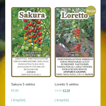
Akcija!
Sakura 5 sėklos
Loretto 5 sėklos
Original
Current
€
5.00
€
4.50
€
3.50
price
price
was:
is:
Į krepšelį
Į krepšelį
€4.50.
€3.50.