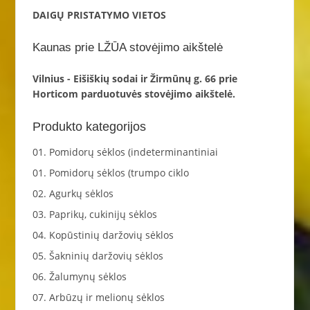
DAIGŲ PRISTATYMO VIETOS
Kaunas prie LŽŪA stovėjimo aikštelė
Vilnius - Eišiškių sodai ir Žirmūnų g. 66 prie
Horticom parduotuvės stovėjimo aikštelė.
Produkto kategorijos
01. Pomidorų sėklos (indeterminantiniai
01. Pomidorų sėklos (trumpo ciklo
02. Agurkų sėklos
03. Paprikų, cukinijų sėklos
04. Kopūstinių daržovių sėklos
05. Šakninių daržovių sėklos
06. Žalumynų sėklos
07. Arbūzų ir melionų sėklos