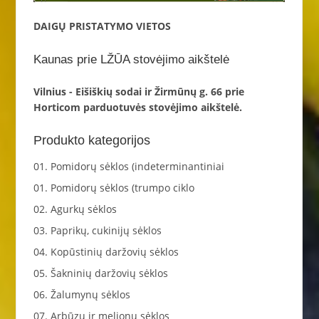
DAIGŲ PRISTATYMO VIETOS
Kaunas prie LŽŪA stovėjimo aikštelė
Vilnius - Eišiškių sodai ir Žirmūnų g. 66 prie
Horticom parduotuvės stovėjimo aikštelė.
Produkto kategorijos
01. Pomidorų sėklos (indeterminantiniai
01. Pomidorų sėklos (trumpo ciklo
02. Agurkų sėklos
03. Paprikų, cukinijų sėklos
04. Kopūstinių daržovių sėklos
05. Šakninių daržovių sėklos
06. Žalumynų sėklos
07. Arbūzų ir melionų sėklos