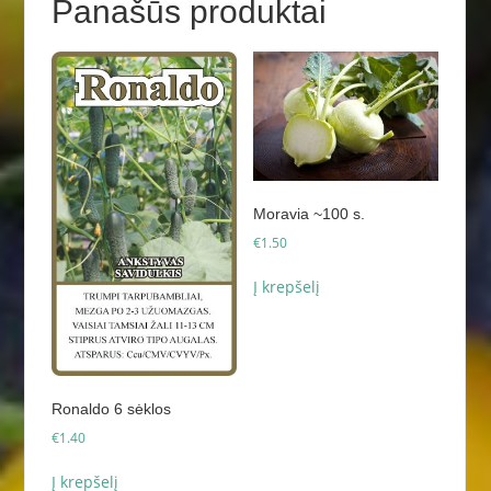
Panašūs produktai
Moravia ~100 s.
€
1.50
Į krepšelį
Ronaldo 6 sėklos
€
1.40
Į krepšelį