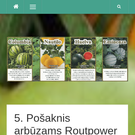
Praleisti
Menu
5. Pošaknis
arbūzams Routpower