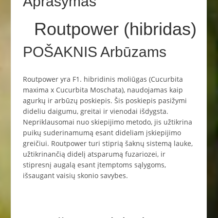
Aprašymas
Routpower
(hibridas)
POŠAKNIS Arbūzams
Routpower yra F1. hibridinis moliūgas (Cucurbita
maxima x Cucurbita Moschata), naudojamas kaip
agurkų ir arbūzų poskiepis. Šis poskiepis pasižymi
dideliu daigumu, greitai ir vienodai išdygsta.
Nepriklausomai nuo skiepijimo metodo, jis užtikrina
puikų suderinamumą esant dideliam įskiepijimo
greičiui. Routpower turi stiprią šaknų sistemą lauke,
užtikrinančią didelį atsparumą fuzariozei, ir
stipresnį augalą esant įtemptoms sąlygoms,
išsaugant vaisių skonio savybes.