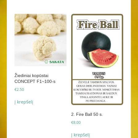
Žiediniai kopūstai
CONCEPT F1~100-s
€
2.50
Į krepšelį
2. Fire Ball 50 s.
€
8.00
Į krepšelį