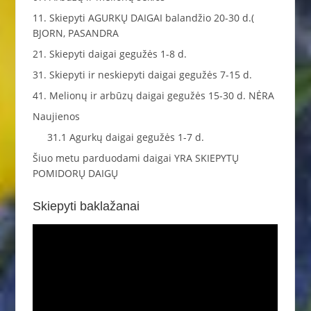
11. Skiepyti AGURKŲ DAIGAI balandžio 20-30 d.(
BJORN, PASANDRA
21. Skiepyti daigai gegužės 1-8 d.
31. Skiepyti ir neskiepyti daigai gegužės 7-15 d.
41. Melionų ir arbūzų daigai gegužės 15-30 d. NĖRA
Naujienos
31.1 Agurkų daigai gegužės 1-7 d.
Šiuo metu parduodami daigai YRA SKIEPYTŲ
POMIDORŲ DAIGŲ
Skiepyti baklažanai
Video
grotuvas