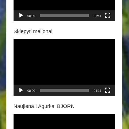
00:00
01:41
Skiepyti melionai
Video
grotuvas
00:00
04:17
Naujiena ! Agurkai BJORN
Video
grotuvas