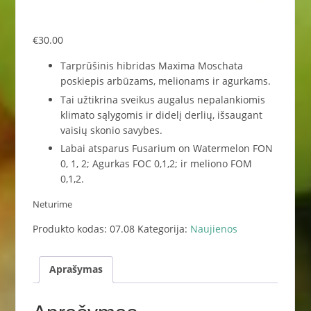
€
30.00
Tarprūšinis hibridas Maxima Moschata
poskiepis arbūzams, melionams ir agurkams.
Tai užtikrina sveikus augalus nepalankiomis
klimato sąlygomis ir didelį derlių, išsaugant
vaisių skonio savybes.
Labai atsparus Fusarium on Watermelon FON
0, 1, 2; Agurkas FOC 0,1,2; ir meliono FOM
0,1,2.
Neturime
Produkto kodas:
07.08
Kategorija:
Naujienos
Aprašymas