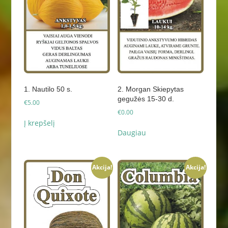
1. Nautilo 50 s.
2. Morgan Skiepytas
gegužės 15-30 d.
€
5.00
€
0.00
Į krepšelį
Daugiau
Akcija!
Akcija!