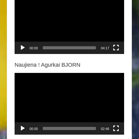
grotuvas
00:00
04:17
Naujiena ! Agurkai BJORN
Video
grotuvas
00:00
02:46