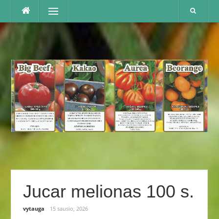
Praleisti
Menu
Jucar melionas 100 s.
vytauga
15 sausio, 2026