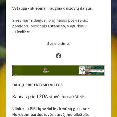
Vytauga - skiepina ir augina daržovių daigus.
Skiepiname daigus į originalius poskiepius:
pomidorų poskiepis
Estamino
, o agurkinių
-
Flexifort
Susisiekime
:
Facebook
DAIGŲ PRISTATYMO VIETOS
Kaunas prie LŽŪA stovėjimo aikštelė
Vilnius - Eišiškių sodai ir Žirmūnų g. 66 prie
Horticom parduotuvės stovėjimo aikštelė.