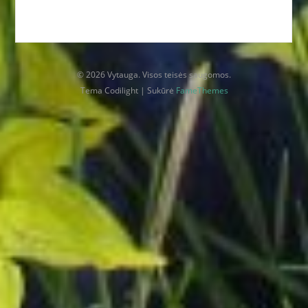
© 2026 Vytauga. Visos teisės saugomos.
Tema Codilight | Sukūrė
FameThemes