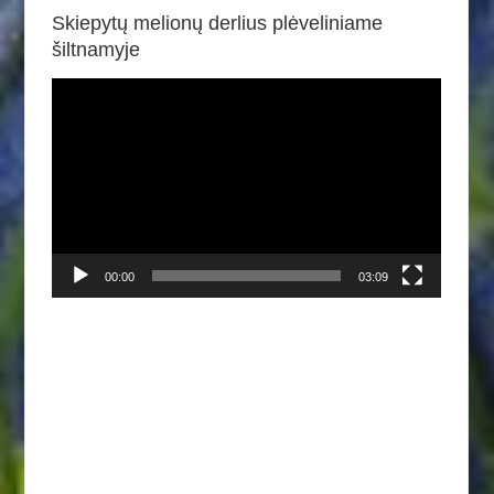
Skiepytų melionų derlius plėveliniame
šiltnamyje
Video
grotuvas
00:00
03:09