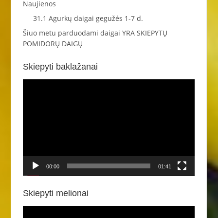
Naujienos
31.1 Agurkų daigai gegužės 1-7 d.
Šiuo metu parduodami daigai YRA SKIEPYTŲ
POMIDORŲ DAIGŲ
Skiepyti baklažanai
Video
grotuvas
00:00
01:41
Skiepyti melionai
Video