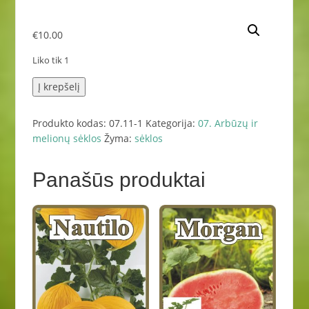
€
10.00
Liko tik 1
produkto
Į krepšelį
kiekis:
Jucar
Produkto kodas:
07.11-1
Kategorija:
07. Arbūzų ir
melionas
melionų sėklos
Žyma:
sėklos
100
s.
Panašūs produktai