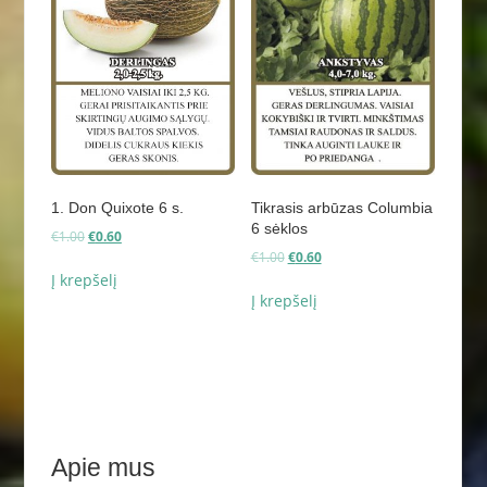
1. Don Quixote 6 s.
Tikrasis arbūzas Columbia
6 sėklos
Original
Current
€
1.00
€
0.60
price
price
Original
Current
€
1.00
€
0.60
was:
is:
price
price
Į krepšelį
€1.00.
€0.60.
was:
is:
Į krepšelį
€1.00.
€0.60.
Apie mus