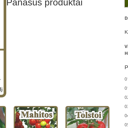
Panašūs produktai
D
K
V
H
P
0
0
0
0
0
0