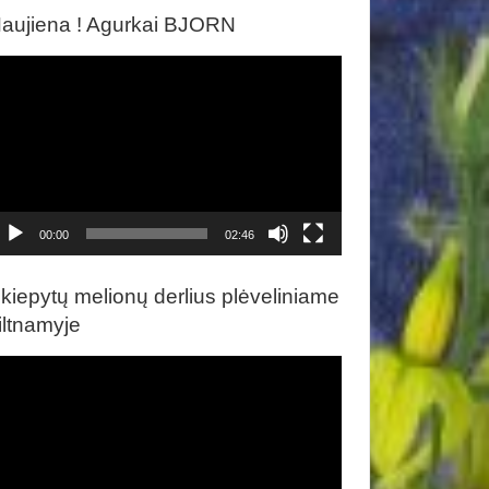
aujiena ! Agurkai BJORN
ideo
rotuvas
00:00
02:46
kiepytų melionų derlius plėveliniame
iltnamyje
ideo
rotuvas