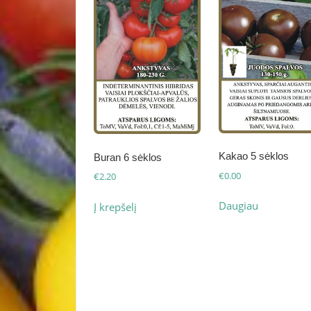
Kakao 5 sėklos
Buran 6 sėklos
€
0.00
€
2.20
Daugiau
Į krepšelį