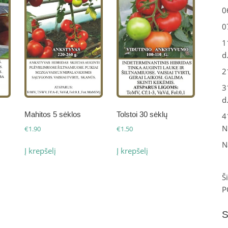
0
0
1
d
2
3
d
Mahitos 5 sėklos
Tolstoi 30 sėklų
4
N
€
1.90
€
1.50
N
Į krepšelį
Į krepšelį
Š
P
S