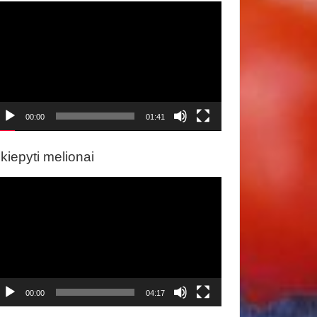
ideo
rotuvas
00:00
01:41
kiepyti melionai
ideo
rotuvas
00:00
04:17