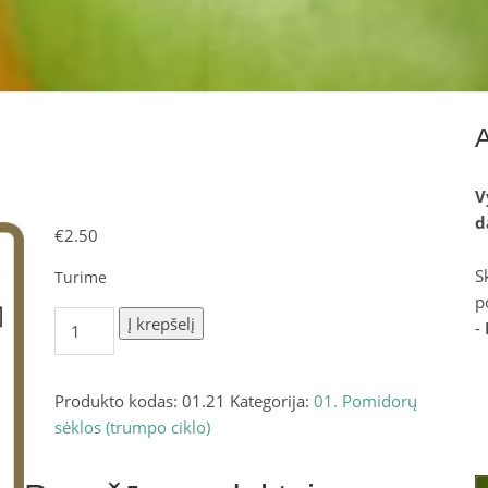
V
d
€
2.50
S
Turime
p
produkto
Į krepšelį
-
kiekis:
Fuji
Pink
Produkto kodas:
01.21
Kategorija:
01. Pomidorų
5
sėklos (trumpo ciklo)
sėklos