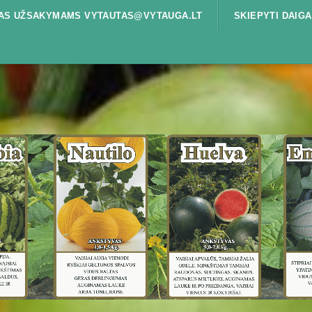
ŠTAS UŽSAKYMAMS VYTAUTAS@VYTAUGA.LT
SKIEPYTI DAIGA