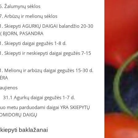
6. Žalumynų sėklos
7. Arbūzų ir melionų sėklos
1. Skiepyti AGURKŲ DAIGAI balandžio 20-30
.( BJORN, PASANDRA
1. Skiepyti daigai gegužės 1-8 d.
1. Skiepyti ir neskiepyti daigai gegužės 7-15
.
1. Melionų ir arbūzų daigai gegužės 15-30 d.
ĖRA
aujienos
31.1 Agurkų daigai gegužės 1-7 d.
iuo metu parduodami daigai YRA SKIEPYTŲ
OMIDORŲ DAIGŲ
kiepyti baklažanai