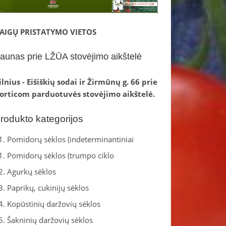
AIGŲ PRISTATYMO VIETOS
aunas prie LŽŪA stovėjimo aikštelė
ilnius - Eišiškių sodai ir Žirmūnų g. 66 prie
orticom parduotuvės stovėjimo aikštelė.
rodukto kategorijos
1. Pomidorų sėklos (indeterminantiniai
1. Pomidorų sėklos (trumpo ciklo
2. Agurkų sėklos
3. Paprikų, cukinijų sėklos
4. Kopūstinių daržovių sėklos
5. Šakninių daržovių sėklos