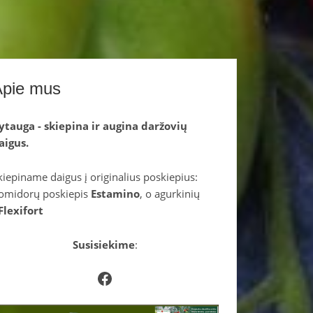
Apie mus
ytauga - skiepina ir augina daržovių
aigus.
kiepiname daigus į originalius poskiepius:
omidorų poskiepis
Estamino
, o agurkinių
Flexifort
Susisiekime
:
Facebook