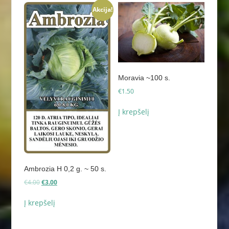
Akcija!
Moravia ~100 s.
€
1.50
Į krepšelį
Ambrozia H 0,2 g. ~ 50 s.
Original
Current
€
4.00
€
3.00
price
price
was:
is:
Į krepšelį
€4.00.
€3.00.