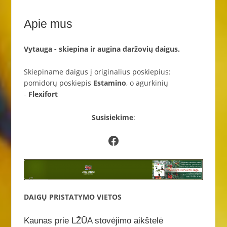
Apie mus
Vytauga - skiepina ir augina daržovių daigus.
Skiepiname daigus į originalius poskiepius:
pomidorų poskiepis
Estamino
, o agurkinių
-
Flexifort
Susisiekime
:
Facebook
DAIGŲ PRISTATYMO VIETOS
Kaunas prie LŽŪA stovėjimo aikštelė