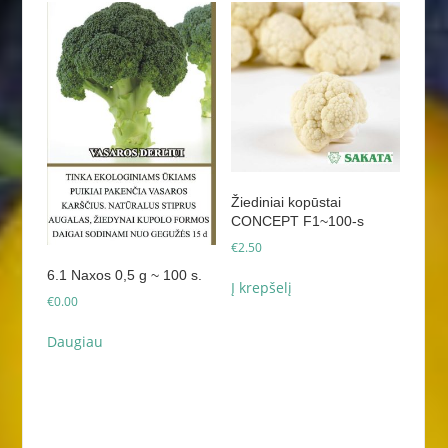
Žiediniai kopūstai
CONCEPT F1~100-s
€
2.50
6.1 Naxos 0,5 g ~ 100 s.
Į krepšelį
€
0.00
Daugiau