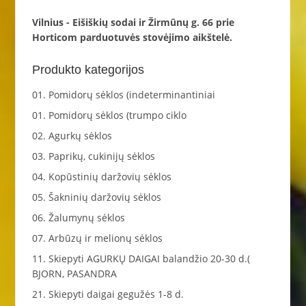
Vilnius - Eišiškių sodai ir Žirmūnų g. 66 prie
Horticom parduotuvės stovėjimo aikštelė.
Produkto kategorijos
01. Pomidorų sėklos (indeterminantiniai
01. Pomidorų sėklos (trumpo ciklo
02. Agurkų sėklos
03. Paprikų, cukinijų sėklos
04. Kopūstinių daržovių sėklos
05. Šakninių daržovių sėklos
06. Žalumynų sėklos
07. Arbūzų ir melionų sėklos
11. Skiepyti AGURKŲ DAIGAI balandžio 20-30 d.(
BJORN, PASANDRA
21. Skiepyti daigai gegužės 1-8 d.