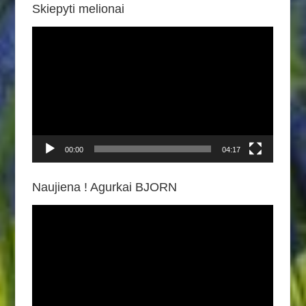
Skiepyti melionai
Video
grotuvas
00:00
04:17
Naujiena ! Agurkai BJORN
Video
grotuvas