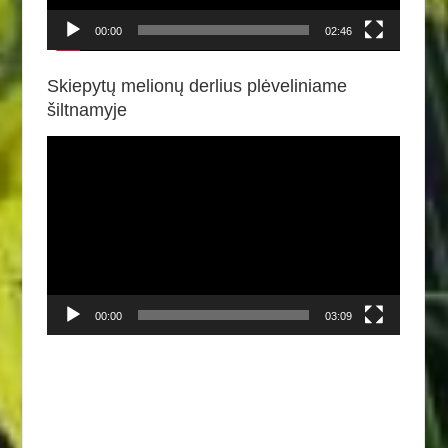
00:00
02:46
Skiepytų melionų derlius plėveliniame
šiltnamyje
Video
grotuvas
00:00
03:09