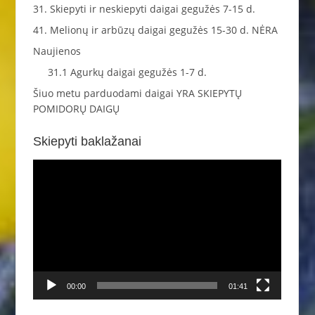
31. Skiepyti ir neskiepyti daigai gegužės 7-15 d.
41. Melionų ir arbūzų daigai gegužės 15-30 d. NĖRA
Naujienos
31.1 Agurkų daigai gegužės 1-7 d.
Šiuo metu parduodami daigai YRA SKIEPYTŲ
POMIDORŲ DAIGŲ
Skiepyti baklažanai
Video
grotuvas
00:00
01:41