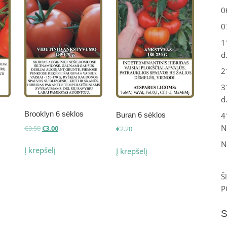
0
0
1
d
2
3
d
Brooklyn 6 sėklos
4
Buran 6 sėklos
N
Original
Current
€
3.50
€
3.00
€
2.20
price
price
N
was:
is:
Į krepšelį
Į krepšelį
€3.50.
€3.00.
Š
P
S