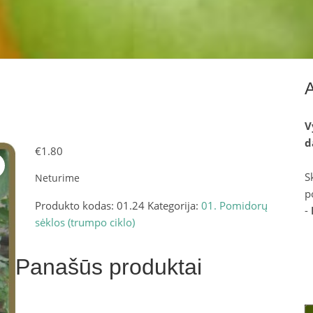
V
d
€
1.80
S
Neturime
p
Produkto kodas:
01.24
Kategorija:
01. Pomidorų
-
sėklos (trumpo ciklo)
Panašūs produktai