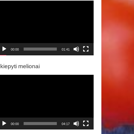
ideo
rotuvas
00:00
01:41
kiepyti melionai
ideo
rotuvas
00:00
04:17