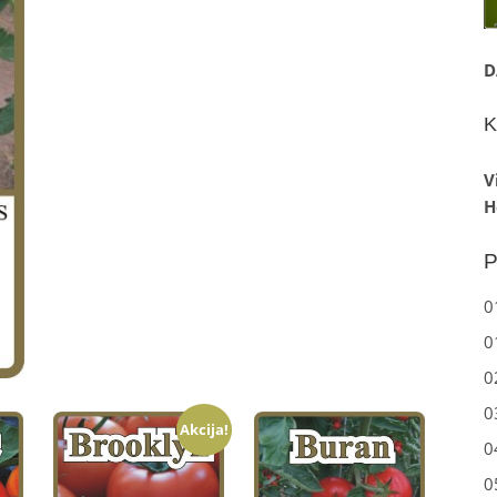
D
K
V
H
P
0
0
0
0
Akcija!
0
0