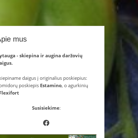
Apie mus
ytauga - skiepina ir augina daržovių
aigus.
kiepiname daigus į originalius poskiepius:
omidorų poskiepis
Estamino
, o agurkinių
Flexifort
Susisiekime
:
Facebook