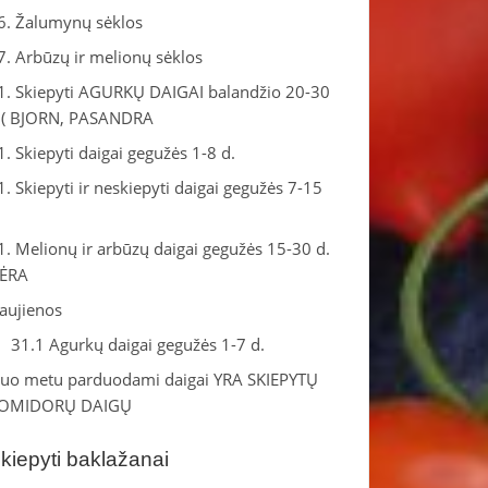
6. Žalumynų sėklos
7. Arbūzų ir melionų sėklos
1. Skiepyti AGURKŲ DAIGAI balandžio 20-30
.( BJORN, PASANDRA
1. Skiepyti daigai gegužės 1-8 d.
1. Skiepyti ir neskiepyti daigai gegužės 7-15
.
1. Melionų ir arbūzų daigai gegužės 15-30 d.
ĖRA
aujienos
31.1 Agurkų daigai gegužės 1-7 d.
iuo metu parduodami daigai YRA SKIEPYTŲ
OMIDORŲ DAIGŲ
kiepyti baklažanai