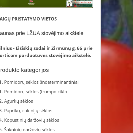
AIGŲ PRISTATYMO VIETOS
aunas prie LŽŪA stovėjimo aikštelė
ilnius - Eišiškių sodai ir Žirmūnų g. 66 prie
orticom parduotuvės stovėjimo aikštelė.
rodukto kategorijos
1. Pomidorų sėklos (indeterminantiniai
1. Pomidorų sėklos (trumpo ciklo
2. Agurkų sėklos
3. Paprikų, cukinijų sėklos
4. Kopūstinių daržovių sėklos
5. Šakninių daržovių sėklos