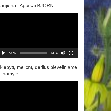
aujiena ! Agurkai BJORN
ideo
rotuvas
00:00
02:46
kiepytų melionų derlius plėveliniame
iltnamyje
ideo
rotuvas