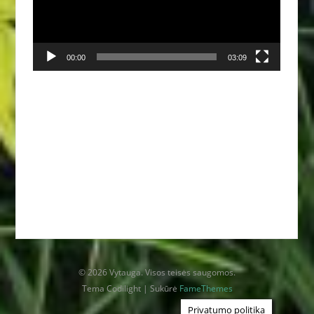
00:00
03:09
© 2026 Vytauga. Visos teisės saugomos.
Tema Codilight | Sukūrė
FameThemes
Privatumo politika