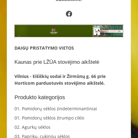
Facebook
DAIGŲ PRISTATYMO VIETOS
Kaunas prie LŽŪA stovėjimo aikštelė
Vilnius - Eišiškių sodai ir Žirmūnų g. 66 prie
Horticom parduotuvės stovėjimo aikštelė.
Produkto kategorijos
01. Pomidorų sėklos (indeterminantiniai
01. Pomidorų sėklos (trumpo ciklo
02. Agurkų sėklos
03. Paprikų, cukinijų sėklos