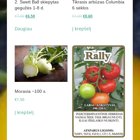
2. Swett Ball skiepytas
Tikrasis arbūzas Columbia
gegužės 1-8 d.
6 sėklos
Original
Current
Original
Current
€
7.00
€
6.50
€
1.00
€
0.60
price
price
price
price
was:
is:
was:
is:
Daugiau
Į krepšelį
€7.00.
€6.50.
€1.00.
€0.60.
Moravia ~100 s.
€
1.50
Į krepšelį