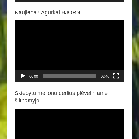
Naujiena ! Agurkai BJORN
Video
grotuvas
00:00
02:46
Skiepytų melionų derlius plėveliniame
šiltnamyje
Video
grotuvas