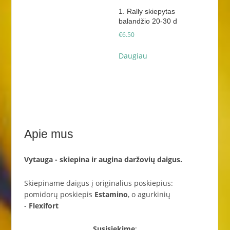
1. Rally skiepytas
balandžio 20-30 d
€
6.50
Daugiau
Apie mus
Vytauga - skiepina ir augina daržovių daigus.
Skiepiname daigus į originalius poskiepius:
pomidorų poskiepis
Estamino
, o agurkinių
-
Flexifort
Susisiekime
: