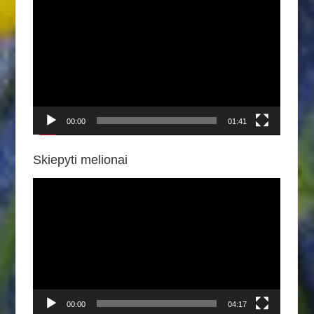
Video
grotuvas
00:00
01:41
Skiepyti melionai
Video
grotuvas
00:00
04:17