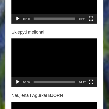
00:00
01:41
Skiepyti melionai
Video
grotuvas
00:00
04:17
Naujiena ! Agurkai BJORN
Video