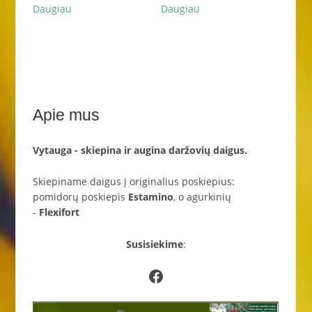
Daugiau
Daugiau
Apie mus
Vytauga - skiepina ir augina daržovių daigus.
Skiepiname daigus į originalius poskiepius:
pomidorų poskiepis
Estamino
, o agurkinių
-
Flexifort
Susisiekime
:
Facebook