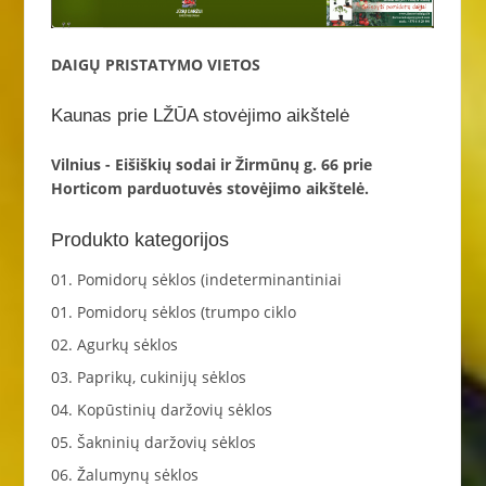
DAIGŲ PRISTATYMO VIETOS
Kaunas prie LŽŪA stovėjimo aikštelė
Vilnius - Eišiškių sodai ir Žirmūnų g. 66 prie
Horticom parduotuvės stovėjimo aikštelė.
Produkto kategorijos
01. Pomidorų sėklos (indeterminantiniai
01. Pomidorų sėklos (trumpo ciklo
02. Agurkų sėklos
03. Paprikų, cukinijų sėklos
04. Kopūstinių daržovių sėklos
05. Šakninių daržovių sėklos
06. Žalumynų sėklos