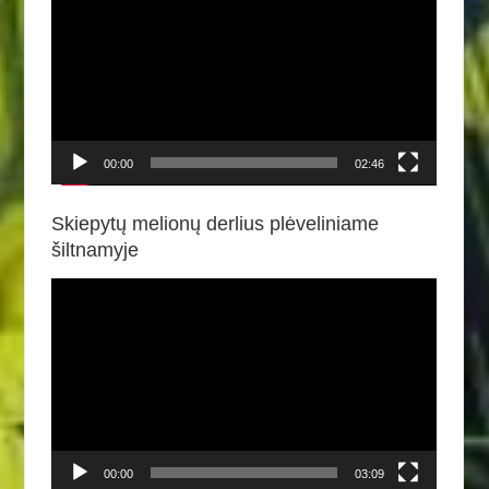
grotuvas
00:00
02:46
Skiepytų melionų derlius plėveliniame
šiltnamyje
Video
grotuvas
00:00
03:09