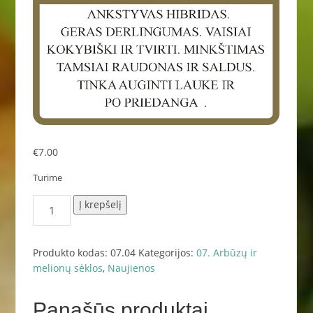
€
7.00
Turime
produkto
Į krepšelį
kiekis:
2.
Odyssey
Produkto kodas:
07.04
Kategorijos:
07. Arbūzų ir
50
melionų sėklos
,
Naujienos
s.
Panašūs produktai