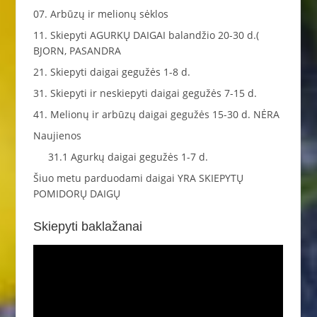
07. Arbūzų ir melionų sėklos
11. Skiepyti AGURKŲ DAIGAI balandžio 20-30 d.(
BJORN, PASANDRA
21. Skiepyti daigai gegužės 1-8 d.
31. Skiepyti ir neskiepyti daigai gegužės 7-15 d.
41. Melionų ir arbūzų daigai gegužės 15-30 d. NĖRA
Naujienos
31.1 Agurkų daigai gegužės 1-7 d.
Šiuo metu parduodami daigai YRA SKIEPYTŲ
POMIDORŲ DAIGŲ
Skiepyti baklažanai
Video
grotuvas