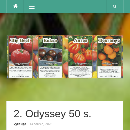
Praleisti
Menu
2. Odyssey 50 s.
vytauga
14 sausio, 2026