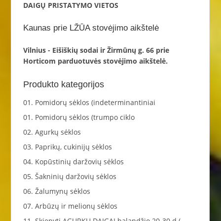
DAIGŲ PRISTATYMO VIETOS
Kaunas prie LŽŪA stovėjimo aikštelė
Vilnius - Eišiškių sodai ir Žirmūnų g. 66 prie
Horticom parduotuvės stovėjimo aikštelė.
Produkto kategorijos
01. Pomidorų sėklos (indeterminantiniai
01. Pomidorų sėklos (trumpo ciklo
02. Agurkų sėklos
03. Paprikų, cukinijų sėklos
04. Kopūstinių daržovių sėklos
05. Šakninių daržovių sėklos
06. Žalumynų sėklos
07. Arbūzų ir melionų sėklos
11. Skiepyti AGURKŲ DAIGAI balandžio 20-30 d.(