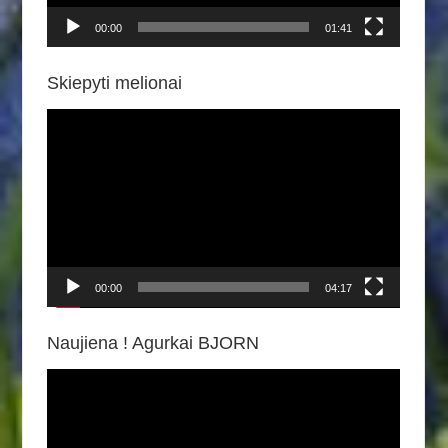
00:00
01:41
Skiepyti melionai
Video
grotuvas
00:00
04:17
Naujiena ! Agurkai BJORN
Video
grotuvas