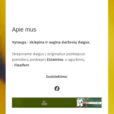
Apie mus
Vytauga - skiepina ir augina daržovių daigus.
Skiepiname daigus į originalius poskiepius:
pomidorų poskiepis
Estamino
, o agurkinių
-
Flexifort
Susisiekime
:
Facebook