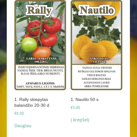
1. Rally skiepytas
1. Nautilo 50 s.
balandžio 20-30 d
€
5.00
€
6.50
Į krepšelį
Daugiau