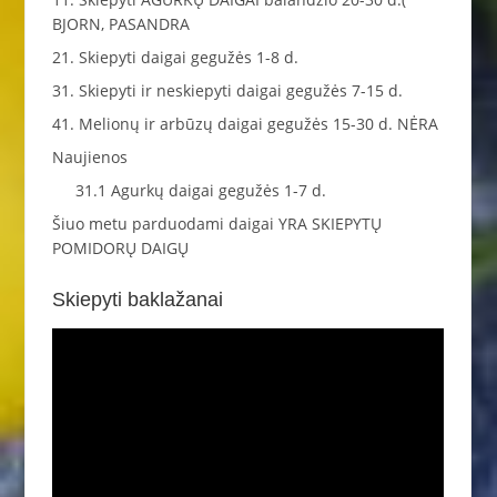
BJORN, PASANDRA
21. Skiepyti daigai gegužės 1-8 d.
31. Skiepyti ir neskiepyti daigai gegužės 7-15 d.
41. Melionų ir arbūzų daigai gegužės 15-30 d. NĖRA
Naujienos
31.1 Agurkų daigai gegužės 1-7 d.
Šiuo metu parduodami daigai YRA SKIEPYTŲ
POMIDORŲ DAIGŲ
Skiepyti baklažanai
Video
grotuvas