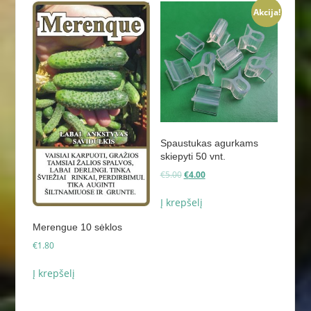
Akcija!
Spaustukas agurkams
skiepyti 50 vnt.
Original
Current
€
5.00
€
4.00
price
price
was:
is:
Į krepšelį
€5.00.
€4.00.
Merengue 10 sėklos
€
1.80
Į krepšelį