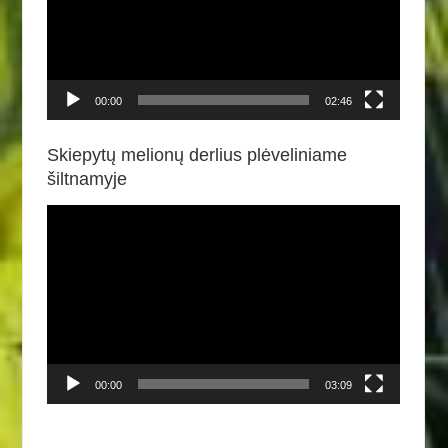
00:00
02:46
Skiepytų melionų derlius plėveliniame
šiltnamyje
Video
grotuvas
00:00
03:09